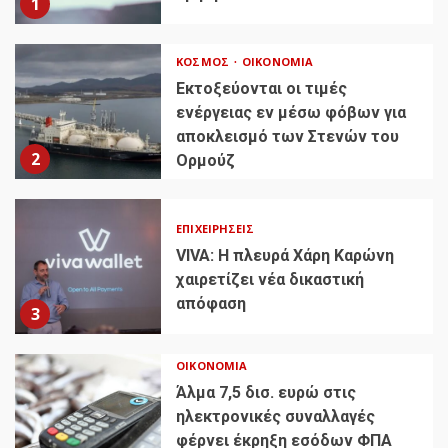
1
ΚΌΣΜΟΣ
ΟΙΚΟΝΟΜΊΑ
Εκτοξεύονται οι τιμές
ενέργειας εν μέσω φόβων για
αποκλεισμό των Στενών του
2
Ορμούζ
ΕΠΙΧΕΙΡΉΣΕΙΣ
VIVA: Η πλευρά Χάρη Καρώνη
χαιρετίζει νέα δικαστική
απόφαση
3
ΟΙΚΟΝΟΜΊΑ
Άλμα 7,5 δισ. ευρώ στις
ηλεκτρονικές συναλλαγές
φέρνει έκρηξη εσόδων ΦΠΑ