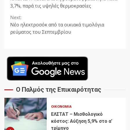
Reading
3,7%, παρά τις υψηλές θερμοκρασίες
Next:
Νέο ηλεκτροσόκ από τα οικιακά τιμολόγια
ρεύματος του Σεπτεμβρίου
Ο Παλμός της Επικαιρότητας
ΟΙΚΟΝΟΜΊΑ
ΕΛΣΤΑΤ – Μισθολογικό
κόστος: Αύξηση 5,9% στο α’
τρίμηνο