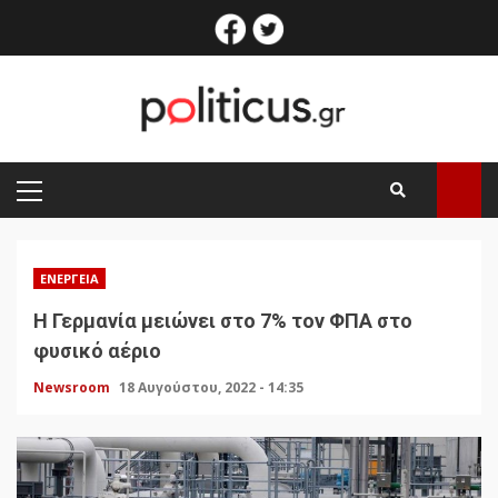
Skip
facebook
twitter
to
content
PRIMARY
MENU
ΕΝΈΡΓΕΙΑ
Η Γερμανία μειώνει στο 7% τον ΦΠΑ στο
φυσικό αέριο
Newsroom
18 Αυγούστου, 2022 - 14:35