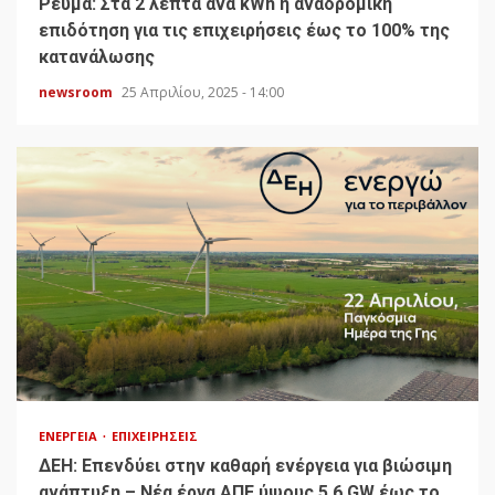
Ρεύμα: Στα 2 λεπτά ανά kWh η αναδρομική
επιδότηση για τις επιχειρήσεις έως το 100% της
κατανάλωσης
newsroom
25 Απριλίου, 2025 - 14:00
ΕΝΈΡΓΕΙΑ
ΕΠΙΧΕΙΡΉΣΕΙΣ
ΔΕΗ: Επενδύει στην καθαρή ενέργεια για βιώσιμη
ανάπτυξη – Νέα έργα ΑΠΕ ύψους 5,6 GW έως το