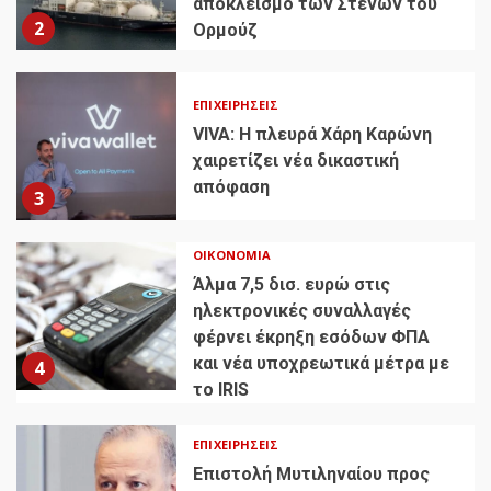
αποκλεισμό των Στενών του
2
Ορμούζ
ΕΠΙΧΕΙΡΉΣΕΙΣ
VIVA: Η πλευρά Χάρη Καρώνη
χαιρετίζει νέα δικαστική
απόφαση
3
ΟΙΚΟΝΟΜΊΑ
Άλμα 7,5 δισ. ευρώ στις
ηλεκτρονικές συναλλαγές
φέρνει έκρηξη εσόδων ΦΠΑ
και νέα υποχρεωτικά μέτρα με
4
το IRIS
ΕΠΙΧΕΙΡΉΣΕΙΣ
Επιστολή Μυτιληναίου προς