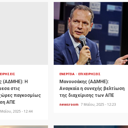
ΧΕΙΡΉΣΕΙΣ
ΕΝΈΡΓΕΙΑ
ΕΠΙΧΕΙΡΉΣΕΙΣ
 (ΑΔΜΗΕ): Η
Μανουσάκης (ΑΔΜΗΕ):
μεσα στις
Αναγκαία η συνεχής βελτίωση
χώρες παγκοσμίως
της διαχείρισης των ΑΠΕ
υση ΑΠΕ
newsroom
7 Μαΐου, 2025 - 12:23
 Μαΐου, 2025 - 12:44