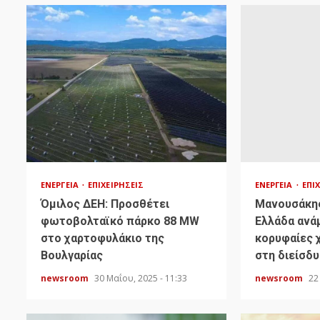
ΕΝΈΡΓΕΙΑ
ΕΠΙΧΕΙΡΉΣΕΙΣ
ΕΝΈΡΓΕΙΑ
ΕΠΙ
Όμιλος ΔΕΗ: Προσθέτει
Μανουσάκης
φωτοβολταϊκό πάρκο 88 MW
Ελλάδα ανά
στο χαρτοφυλάκιο της
κορυφαίες 
Βουλγαρίας
στη διείσδ
newsroom
30 Μαΐου, 2025 - 11:33
newsroom
22