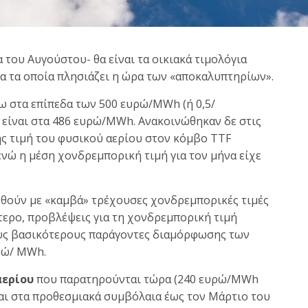
 του Αυγούστου- θα είναι τα οικιακά τιμολόγια
ια τα οποία πλησιάζει η ώρα των «αποκαλυπτηρίων».
ω στα επίπεδα των 500 ευρώ/MWh (ή 0,5/
 είναι στα 486 ευρώ/MWh. Ανακοινώθηκαν δε στις
νής τιμή του φυσικού αερίου στον κόμβο TTF
νώ η μέση χονδρεμπορική τιμή για τον μήνα είχε
θούν με «καμβά» τρέχουσες χονδρεμπορικές τιμές
τερο, προβλέψεις για τη χονδρεμπορική τιμή
ους βασικότερους παράγοντες διαμόρφωσης των
ρώ/ MWh.
αερίου
που παρατηρούνται τώρα (240 ευρώ/ΜWh
και στα προθεσμιακά συμβόλαια έως τον Μάρτιο του