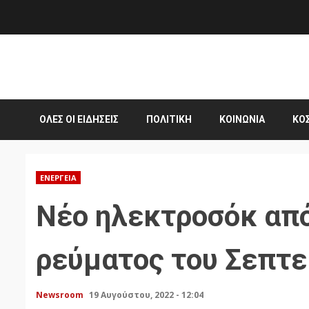
Skip
to
content
ΌΛΕΣ ΟΙ ΕΙΔΉΣΕΙΣ
ΠΟΛΙΤΙΚΉ
ΚΟΙΝΩΝΊΑ
ΚΌ
ΕΝΈΡΓΕΙΑ
Νέο ηλεκτροσόκ από
ρεύματος του Σεπτε
Newsroom
19 Αυγούστου, 2022 - 12:04