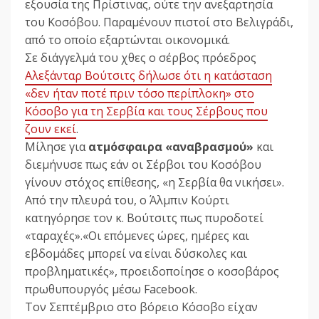
εξουσία της Πρίστινας, ούτε την ανεξαρτησία
του Κοσόβου. Παραμένουν πιστοί στο Βελιγράδι,
από το οποίο εξαρτώνται οικονομικά.
Σε διάγγελμά του χθες ο σέρβος πρόεδρος
Αλεξάνταρ Βούτσιτς δήλωσε ότι η κατάσταση
«δεν ήταν ποτέ πριν τόσο περίπλοκη» στο
Κόσοβο για τη Σερβία και τους Σέρβους που
ζουν εκεί
.
Μίλησε για
ατμόσφαιρα «αναβρασμού»
και
διεμήνυσε πως εάν οι Σέρβοι του Κοσόβου
γίνουν στόχος επίθεσης, «η Σερβία θα νικήσει».
Από την πλευρά του, ο Άλμπιν Κούρτι
κατηγόρησε τον κ. Βούτσιτς πως πυροδοτεί
«ταραχές».«Οι επόμενες ώρες, ημέρες και
εβδομάδες μπορεί να είναι δύσκολες και
προβληματικές», προειδοποίησε ο κοσοβάρος
πρωθυπουργός μέσω Facebook.
Τον Σεπτέμβριο στο βόρειο Κόσοβο είχαν