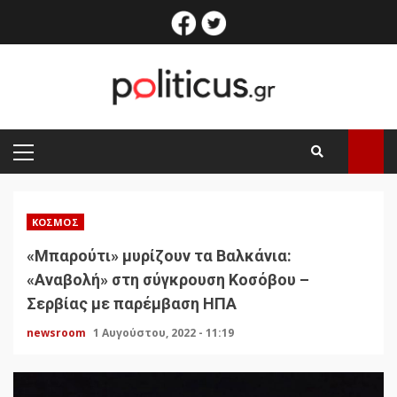
Skip
facebook
twitter
to
content
PRIMARY
MENU
ΚΌΣΜΟΣ
«Μπαρούτι» μυρίζουν τα Βαλκάνια:
«Αναβολή» στη σύγκρουση Κοσόβου –
Σερβίας με παρέμβαση ΗΠΑ
newsroom
1 Αυγούστου, 2022 - 11:19