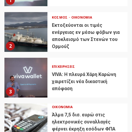
1
ΚΌΣΜΟΣ
ΟΙΚΟΝΟΜΊΑ
Εκτοξεύονται οι τιμές
ενέργειας εν μέσω φόβων για
αποκλεισμό των Στενών του
2
Ορμούζ
ΕΠΙΧΕΙΡΉΣΕΙΣ
VIVA: Η πλευρά Χάρη Καρώνη
χαιρετίζει νέα δικαστική
απόφαση
3
ΟΙΚΟΝΟΜΊΑ
Άλμα 7,5 δισ. ευρώ στις
ηλεκτρονικές συναλλαγές
φέρνει έκρηξη εσόδων ΦΠΑ