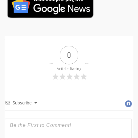
0
Article Rating
Subscribe