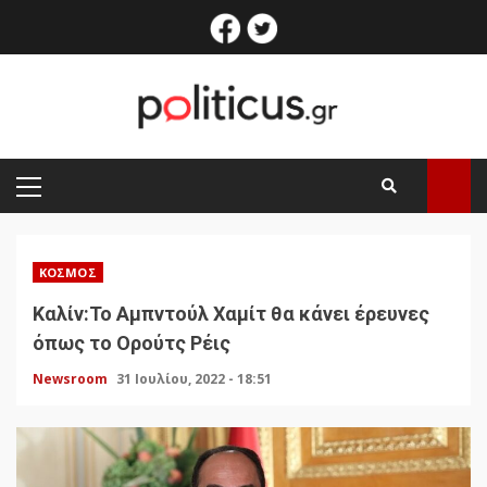
Skip
facebook
twitter
to
content
PRIMARY
MENU
ΚΌΣΜΟΣ
Καλίν:Το Αμπντούλ Χαμίτ θα κάνει έρευνες
όπως το Ορούτς Ρέις
Newsroom
31 Ιουλίου, 2022 - 18:51