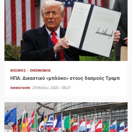
ΚΌΣΜΟΣ
ΟΙΚΟΝΟΜΊΑ
HΠΑ: Δικαστικό «μπλόκο» στους δασμούς Τραμπ
newsroom
29 Μαΐου, 2025 - 08:27