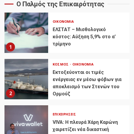
Ο Παλμός της Επικαιρότητας
ΟΙΚΟΝΟΜΊΑ
ΕΛΣΤΑΤ – Μισθολογικό
κόστος: Αύξηση 5,9% στο α’
τρίμηνο
1
ΚΌΣΜΟΣ
ΟΙΚΟΝΟΜΊΑ
Εκτοξεύονται οι τιμές
ενέργειας εν μέσω φόβων για
αποκλεισμό των Στενών του
2
Ορμούζ
ΕΠΙΧΕΙΡΉΣΕΙΣ
VIVA: Η πλευρά Χάρη Καρώνη
χαιρετίζει νέα δικαστική