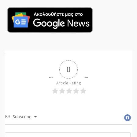
0
Article Rating
Subscribe