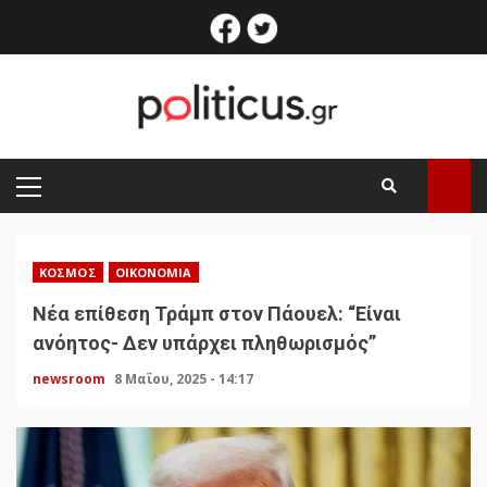
Skip
facebook
twitter
to
content
PRIMARY
MENU
ΚΌΣΜΟΣ
ΟΙΚΟΝΟΜΊΑ
Νέα επίθεση Τράμπ στον Πάουελ: “Είναι
ανόητος- Δεν υπάρχει πληθωρισμός”
newsroom
8 Μαΐου, 2025 - 14:17