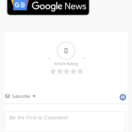
0
Article Rating
Subscribe