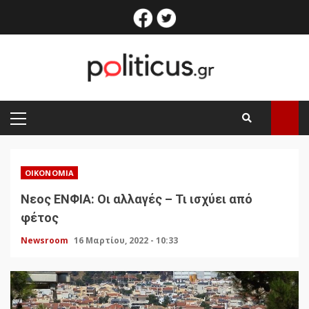
Skip
facebook
twitter
to
content
PRIMARY
MENU
ΟΙΚΟΝΟΜΊΑ
Nεος ΕΝΦΙΑ: Οι αλλαγές – Τι ισχύει από
φέτος
Newsroom
16 Μαρτίου, 2022 - 10:33