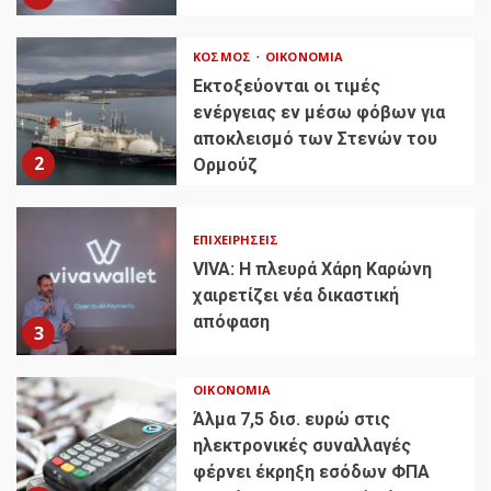
ΚΌΣΜΟΣ
ΟΙΚΟΝΟΜΊΑ
Εκτοξεύονται οι τιμές
ενέργειας εν μέσω φόβων για
αποκλεισμό των Στενών του
2
Ορμούζ
ΕΠΙΧΕΙΡΉΣΕΙΣ
VIVA: Η πλευρά Χάρη Καρώνη
χαιρετίζει νέα δικαστική
απόφαση
3
ΟΙΚΟΝΟΜΊΑ
Άλμα 7,5 δισ. ευρώ στις
ηλεκτρονικές συναλλαγές
φέρνει έκρηξη εσόδων ΦΠΑ