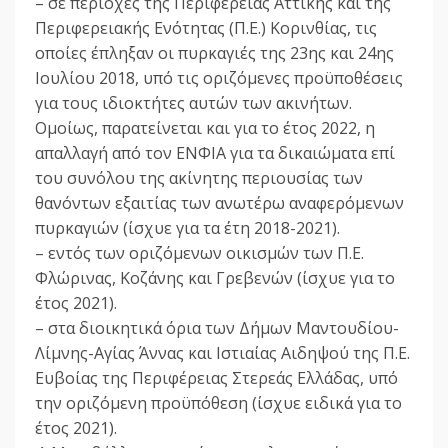
– σε περιοχές της Περιφέρειας Αττικής και της
Περιφερειακής Ενότητας (Π.Ε.) Κορινθίας, τις
οποίες έπληξαν οι πυρκαγιές της 23ης και 24ης
Ιουλίου 2018, υπό τις οριζόμενες προϋποθέσεις
για τους ιδιοκτήτες αυτών των ακινήτων.
Ομοίως, παρατείνεται και για το έτος 2022, η
απαλλαγή από τον ΕΝΦΙΑ για τα δικαιώματα επί
του συνόλου της ακίνητης περιουσίας των
θανόντων εξαιτίας των ανωτέρω αναφερόμενων
πυρκαγιών (ίσχυε για τα έτη 2018-2021).
– εντός των οριζόμενων οικισμών των Π.Ε.
Φλώρινας, Κοζάνης και Γρεβενών (ίσχυε για το
έτος 2021).
– στα διοικητικά όρια των Δήμων Μαντουδίου-
Λίμνης-Αγίας Άννας και Ιστιαίας Αιδηψού της Π.Ε.
Ευβοίας της Περιφέρειας Στερεάς Ελλάδας, υπό
την οριζόμενη προϋπόθεση (ίσχυε ειδικά για το
έτος 2021).