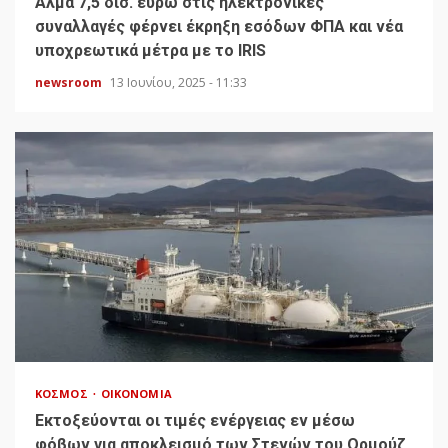
Άλμα 7,5 δισ. ευρώ στις ηλεκτρονικές
συναλλαγές φέρνει έκρηξη εσόδων ΦΠΑ και νέα
υποχρεωτικά μέτρα με το IRIS
newsroom
13 Ιουνίου, 2025 - 11:33
ΚΌΣΜΟΣ
ΟΙΚΟΝΟΜΊΑ
Εκτοξεύονται οι τιμές ενέργειας εν μέσω
φόβων για αποκλεισμό των Στενών του Ορμούζ