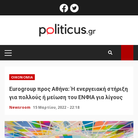
Skip
facebook
twitter
to
content
PRIMARY
MENU
ΟΙΚΟΝΟΜΊΑ
Eurogroup προς Αθήνα: Ή ενεργειακή στήριξη
για πολλούς ή μείωση του ΕΝΦΙΑ για λίγους
Newsroom
15 Μαρτίου, 2022 - 22:18