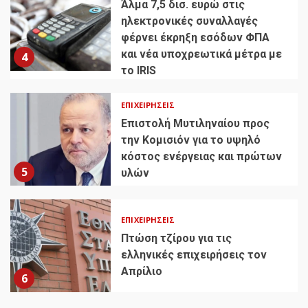
Άλμα 7,5 δισ. ευρώ στις
ηλεκτρονικές συναλλαγές
φέρνει έκρηξη εσόδων ΦΠΑ
και νέα υποχρεωτικά μέτρα με
4
το IRIS
ΕΠΙΧΕΙΡΉΣΕΙΣ
Επιστολή Μυτιληναίου προς
την Κομισιόν για το υψηλό
κόστος ενέργειας και πρώτων
5
υλών
ΕΠΙΧΕΙΡΉΣΕΙΣ
Πτώση τζίρου για τις
ελληνικές επιχειρήσεις τον
Απρίλιο
6