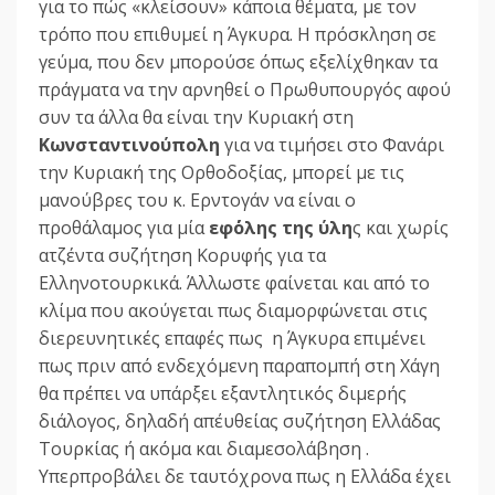
για το πώς «κλείσουν» κάποια θέματα, με τον
τρόπο που επιθυμεί η Άγκυρα. Η πρόσκληση σε
γεύμα, που δεν μπορούσε όπως εξελίχθηκαν τα
πράγματα να την αρνηθεί ο Πρωθυπουργός αφού
συν τα άλλα θα είναι την Κυριακή στη
Κωνσταντινούπολη
για να τιμήσει στο Φανάρι
την Κυριακή της Ορθοδοξίας, μπορεί με τις
μανούβρες του κ. Ερντογάν να είναι ο
προθάλαμος για μία
εφ΄όλης της ύλη
ς και χωρίς
ατζέντα συζήτηση Κορυφής για τα
Ελληνοτουρκικά. Άλλωστε φαίνεται και από το
κλίμα που ακούγεται πως διαμορφώνεται στις
διερευνητικές επαφές πως η Άγκυρα επιμένει
πως πριν από ενδεχόμενη παραπομπή στη Χάγη
θα πρέπει να υπάρξει εξαντλητικός διμερής
διάλογος, δηλαδή απ΄ευθείας συζήτηση Ελλάδας
Τουρκίας ή ακόμα και διαμεσολάβηση .
Υπερπροβάλει δε ταυτόχρονα πως η Ελλάδα έχει