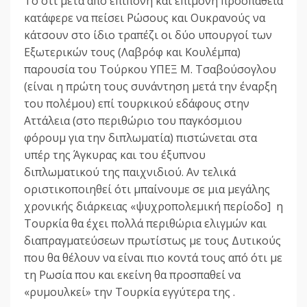
Το ότι μετά από επίπονη και επίμονη προσπάθεια
κατάφερε να πείσει Ρώσους και Ουκρανούς να
κάτσουν στο ίδιο τραπέζι οι δύο υπουργοί των
Εξωτερικών τους (Λαβρόφ και Κουλέμπα)
παρουσία του Τούρκου ΥΠΕΞ Μ. Τσαβούσογλου
(είναι η πρώτη τους συνάντηση μετά την έναρξη
του πολέμου) επί τουρκικού εδάφους στην
Αττάλεια (στο περιθώριο του παγκόσμιου
φόρουμ για την διπλωματία) πιστώνεται στα
υπέρ της Άγκυρας και του έξυπνου
διπλωματικού της παιχνιδιού. Αν τελικά
οριστικοποιηθεί ότι μπαίνουμε σε μια μεγάλης
χρονικής διάρκειας «ψυχροπολεμική περίοδο] η
Τουρκία θα έχει πολλά περιθώρια ελιγμών και
διαπραγματεύσεων πρωτίστως με τους Δυτικούς
που θα θέλουν να είναι πιο κοντά τους από ότι με
τη Ρωσία που και εκείνη θα προσπαθεί να
«ρυμουλκεί» την Τουρκία εγγύτερα της .