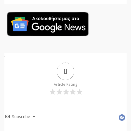
0
Article Rating
Subscribe