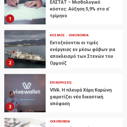
ΕΛΣΤΑΤ – Μισθολογικό
κόστος: Αύξηση 5,9% στο α’
τρίμηνο
1
ΚΌΣΜΟΣ
ΟΙΚΟΝΟΜΊΑ
Εκτοξεύονται οι τιμές
ενέργειας εν μέσω φόβων για
αποκλεισμό των Στενών του
2
Ορμούζ
ΕΠΙΧΕΙΡΉΣΕΙΣ
VIVA: Η πλευρά Χάρη Καρώνη
χαιρετίζει νέα δικαστική
απόφαση
3
ΟΙΚΟΝΟΜΊΑ