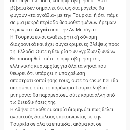
αποφύγει εντάσεις και αμφισβητήσεις.. Αυτό
βέβαια δεν σημαίνει ότι ως δια μαγείας θα
φύγουν «τα αγκάθια» με την Τουρκία ή ότι πάμε
σε μια μακρά περίοδο θεσμοθετημένων ήρεμων
νερών στο
Αιγαίο
και την Αν Μεσόγειο.
Η Τουρκία είναι αναθεωρητική δύναμη
διαχρονικά και έχει συγκεκριμένες βλέψεις προς
τη Ελλάδα. Ούτε η θεωρία των «γρίζων ζωνών»
θα αποσυρθεί , ούτε η αμφισβήτηση της
ελληνικής κυριαρχίας για όλα τα νησιά που
θεωρεί ότι υπάρχει η υποχρέωση
αποστρατικοποίησής τους, ούτε το casus belli θα
αποσύρει, ούτε το παράνομο Τουρκολυβικό
μνημόνιο θα παραμερίσει, ούτε καμία άλλη από
τις διεκδικήσεις της.
Η Αθήνα σε κάθε ευκαιρία διαμηνύει πως θέλει
ανοικτούς διαύλους επικοινωνίας με την
Τουρκία σε όλα τα επίπεδα , ακόμα και σε