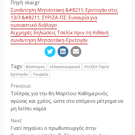
Πηγή: skai.gr
Συνάντηση Μητσοτακη &#8211; Ερντογάν στις
13/3 &#8211; ΣΥΡΙΖΑ-ΠΣ: Ευκαιρία για
ουσιαστικό διάλογο
Αιχμηρές δηλώσεις Τσελίκ πριν τη πιθανή
συνάντηση Μητσοτάκη-Ερντογάν
Tags:
Βόσπορος
ελληνοτουρκικά
Ρετζέπ Ταγίπ
Ερντογάν
Τουρκία
Previous:
Continue
Τσίπρας για την 8η Μαρτίου: Καθημερινός
Reading
αγώνας και χρέος, ώστε στο επόμενο μέτρημα να
μη λείπει καμία
Next:
Γιατί πηγαίνει ο πρωθυπουργός στην