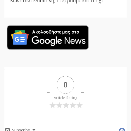
Κωνσταντινούπολη; Τι ξέρουμε και τι όχι
0
Article Rating
Subscribe