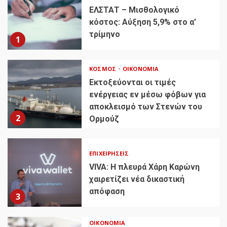
ΕΛΣΤΑΤ – Μισθολογικό
κόστος: Αύξηση 5,9% στο α’
τρίμηνο
1
ΚΌΣΜΟΣ
ΟΙΚΟΝΟΜΊΑ
Εκτοξεύονται οι τιμές
ενέργειας εν μέσω φόβων για
αποκλεισμό των Στενών του
2
Ορμούζ
ΕΠΙΧΕΙΡΉΣΕΙΣ
VIVA: Η πλευρά Χάρη Καρώνη
χαιρετίζει νέα δικαστική
απόφαση
3
ΟΙΚΟΝΟΜΊΑ