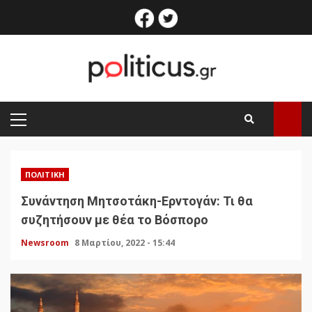
Skip
facebook
twitter
to
content
PRIMARY
MENU
ΠΟΛΙΤΙΚΉ
Συνάντηση Μητσοτάκη-Ερντογάν: Τι θα
συζητήσουν με θέα το Βόσπορο
Newsroom
8 Μαρτίου, 2022 - 15:44