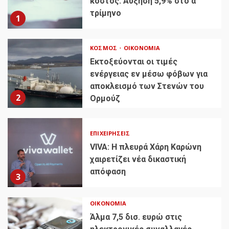
κόστος: Αύξηση 5,9% στο α’
τρίμηνο
1
ΚΌΣΜΟΣ
ΟΙΚΟΝΟΜΊΑ
Εκτοξεύονται οι τιμές
ενέργειας εν μέσω φόβων για
αποκλεισμό των Στενών του
2
Ορμούζ
ΕΠΙΧΕΙΡΉΣΕΙΣ
VIVA: Η πλευρά Χάρη Καρώνη
χαιρετίζει νέα δικαστική
απόφαση
3
ΟΙΚΟΝΟΜΊΑ
Άλμα 7,5 δισ. ευρώ στις