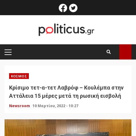
Skip
facebook
twitter
to
content
PRIMARY
MENU
ΚΌΣΜΟΣ
Κρίσιμο τετ-α-τετ Λαβρόφ – Κουλέμπα στην
Αττάλεια 15 μέρες μετά τη ρωσική εισβολή
Newsroom
10 Μαρτίου, 2022 - 10:27