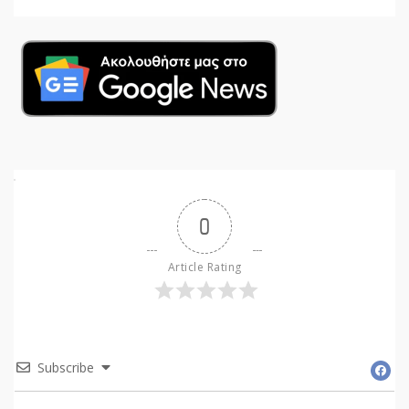
0
Article Rating
Subscribe