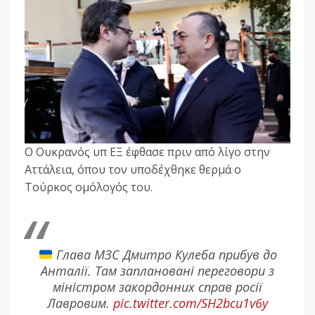
O Oυκρανός υπ ΕΞ έφθασε πριν από λίγο στην
Αττάλεια, όπου τον υποδέχθηκε θερμά ο
Τούρκος ομόλογός του.
Глава МЗС Дмитро Кулеба прибув до
Анталії. Там заплановані переговори з
міністром закордонних справ росії
Лавровим.
pic.twitter.com/SH2bcu1v6y