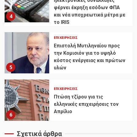
ηλεκτρονικές συναλλαγές
φέρνει έκρηξη εσόδων ΦΠΑ
και νέα υποχρεωτικά μέτρα με
4
το IRIS
ΕΠΙΧΕΙΡΉΣΕΙΣ
Επιστολή Μυτιληναίου προς
την Κομισιόν για το υψηλό
κόστος ενέργειας και πρώτων
5
υλών
ΕΠΙΧΕΙΡΉΣΕΙΣ
Πτώση τζίρου για τις
ελληνικές επιχειρήσεις τον
Απρίλιο
6
Σχετικά άρθρα