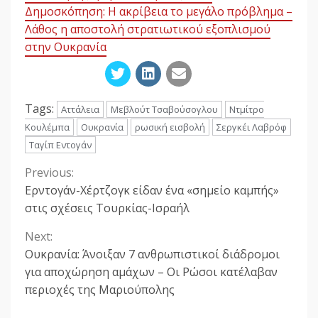
Δημοσκόπηση: Η ακρίβεια το μεγάλο πρόβλημα –
Λάθος η αποστολή στρατιωτικού εξοπλισμού
στην Ουκρανία
Tags:
Αττάλεια
Μεβλούτ Τσαβούσογλου
Ντμίτρο
Κουλέμπα
Ουκρανία
ρωσική εισβολή
Σεργκέι Λαβρόφ
Ταγίπ Εντογάν
Previous:
Continue
Ερντογάν-Χέρτζογκ είδαν ένα «σημείο καμπής»
Reading
στις σχέσεις Τουρκίας-Ισραήλ
Next:
Ουκρανία: Άνοιξαν 7 ανθρωπιστικοί διάδρομοι
για αποχώρηση αμάχων – Οι Ρώσοι κατέλαβαν
περιοχές της Μαριούπολης