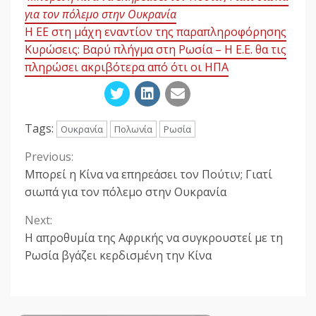
για τον πόλεμο στην Ουκρανία
Η ΕΕ στη μάχη εναντίον της παραπληροφόρησης
Κυρώσεις: Βαρύ πλήγμα στη Ρωσία – Η Ε.Ε. θα τις
πληρώσει ακριβότερα από ότι οι ΗΠΑ
Tags:
Ουκρανία
Πολωνία
Ρωσία
Previous:
Continue
Μπορεί η Κίνα να επηρεάσει τον Πούτιν; Γιατί
Reading
σιωπά για τον πόλεμο στην Ουκρανία
Next:
Η απροθυμία της Αφρικής να συγκρουστεί με τη
Ρωσία βγάζει κερδισμένη την Κίνα