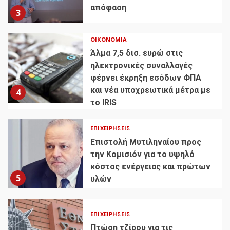
απόφαση
3
ΟΙΚΟΝΟΜΊΑ
Άλμα 7,5 δισ. ευρώ στις
ηλεκτρονικές συναλλαγές
φέρνει έκρηξη εσόδων ΦΠΑ
και νέα υποχρεωτικά μέτρα με
4
το IRIS
ΕΠΙΧΕΙΡΉΣΕΙΣ
Επιστολή Μυτιληναίου προς
την Κομισιόν για το υψηλό
κόστος ενέργειας και πρώτων
5
υλών
ΕΠΙΧΕΙΡΉΣΕΙΣ
Πτώση τζίρου για τις