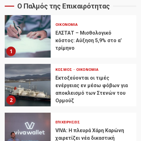
Ο Παλμός της Επικαιρότητας
ΟΙΚΟΝΟΜΊΑ
ΕΛΣΤΑΤ – Μισθολογικό
κόστος: Αύξηση 5,9% στο α’
τρίμηνο
1
ΚΌΣΜΟΣ
ΟΙΚΟΝΟΜΊΑ
Εκτοξεύονται οι τιμές
ενέργειας εν μέσω φόβων για
αποκλεισμό των Στενών του
2
Ορμούζ
ΕΠΙΧΕΙΡΉΣΕΙΣ
VIVA: Η πλευρά Χάρη Καρώνη
χαιρετίζει νέα δικαστική