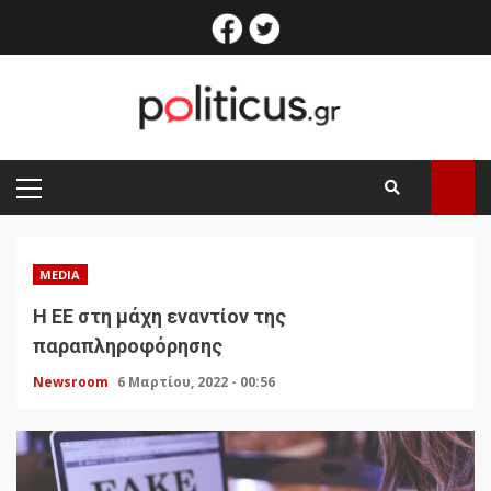
Skip
facebook
twitter
to
content
PRIMARY
MENU
MEDIA
Η ΕΕ στη μάχη εναντίον της
παραπληροφόρησης
Newsroom
6 Μαρτίου, 2022 - 00:56