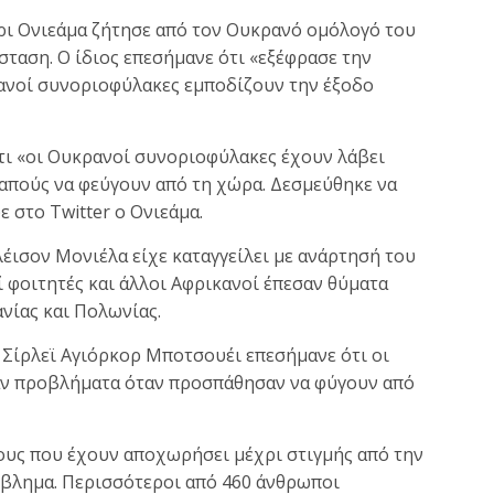
ρι Ονιεάμα ζήτησε από τον Ουκρανό ομόλογό του
σταση. Ο ίδιος επεσήμανε ότι «εξέφρασε την
ρανοί συνοριοφύλακες εμποδίζουν την έξοδο
τι «οι Ουκρανοί συνοριοφύλακες έχουν λάβει
δαπούς να φεύγουν από τη χώρα. Δεσμεύθηκε να
ε στο Twitter ο Ονιεάμα.
ισον Μονιέλα είχε καταγγείλει με ανάρτησή του
ί φοιτητές και άλλοι Αφρικανοί έπεσαν θύματα
νίας και Πολωνίας.
Σίρλεϊ Αγιόρκορ Μποτσουέι επεσήμανε ότι οι
σαν προβλήματα όταν προσπάθησαν να φύγουν από
ζους που έχουν αποχωρήσει μέχρι στιγμής από την
βλημα. Περισσότεροι από 460 άνθρωποι