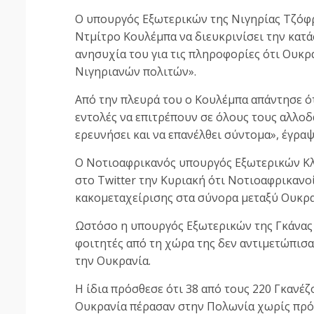
Ο υπουργός Εξωτερικών της Νιγηρίας Τζόφ
Ντμίτρο Κουλέμπα να διευκρινίσει την κατά
ανησυχία του για τις πληροφορίες ότι Ουκ
Νιγηριανών πολιτών».
Από την πλευρά του ο Κουλέμπα απάντησε ό
εντολές να επιτρέπουν σε όλους τους αλλο
ερευνήσει και να επανέλθει σύντομα», έγραψ
Ο Νοτιοαφρικανός υπουργός Εξωτερικών Κλέ
στο Twitter την Κυριακή ότι Νοτιοαφρικανο
κακομεταχείρισης στα σύνορα μεταξύ Ουκρα
Ωστόσο η υπουργός Εξωτερικών της Γκάνας 
φοιτητές από τη χώρα της δεν αντιμετώπι
την Ουκρανία.
Η ίδια πρόσθεσε ότι 38 από τους 220 Γκανέ
Ουκρανία πέρασαν στην Πολωνία χωρίς πρό