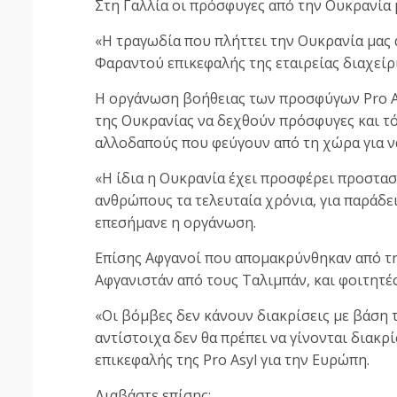
Στη Γαλλία οι πρόσφυγες από την Ουκρανία 
«Η τραγωδία που πλήττει την Ουκρανία μας α
Φαραντού επικεφαλής της εταιρείας διαχεί
Η οργάνωση βοήθειας των προσφύγων Pro A
της Ουκρανίας να δεχθούν πρόσφυγες και τό
αλλοδαπούς που φεύγουν από τη χώρα για ν
«Η ίδια η Ουκρανία έχει προσφέρει προστασί
ανθρώπους τα τελευταία χρόνια, για παράδει
επεσήμανε η οργάνωση.
Επίσης Αφγανοί που απομακρύνθηκαν από τη
Αφγανιστάν από τους Ταλιμπάν, και φοιτητέ
«Οι βόμβες δεν κάνουν διακρίσεις με βάση 
αντίστοιχα δεν θα πρέπει να γίνονται διακρ
επικεφαλής της Pro Asyl για την Ευρώπη.
Διαβάστε επίσης: