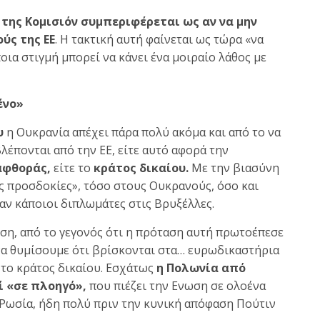
 της Κομισιόν συμπεριφέρεται ως αν να μην
ύς της ΕΕ
. Η τακτική αυτή φαίνεται ως τώρα «να
ποια στιγμή μπορεί να κάνει ένα μοιραίο λάθος με
ένο»
υ
η Ουκρανία απέχει πάρα πολύ ακόμα και από το να
λέπονται από την ΕΕ, είτε αυτό αφορά την
αφθοράς,
είτε το
κράτος δικαίου.
Με την βιασύνη
ές προσδοκίες», τόσο στους Ουκρανούς, όσο και
ν κάποιοι διπλωμάτες στις Βρυξέλλες.
ση, από το γεγονός ότι η πρόταση αυτή πρωτοέπεσε
 να θυμίσουμε ότι βρίσκονται στα… ευρωδικαστήρια
 το κράτος δικαίου. Εσχάτως
η Πολωνία από
ί «σε πλοηγό»,
που πιέζει την Ενωση σε ολοένα
 Ρωσία, ήδη πολύ πριν την κυνική απόφαση Πούτιν