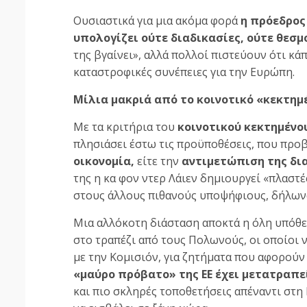
Ουσιαστικά για μια ακόμα φορά
η πρόεδρος
υπολογίζει ούτε διαδικασίες, ούτε θεσμο
της βγαίνει», αλλά πολλοί πιστεύουν ότι κά
καταστροφικές συνέπειες για την Ευρώπη.
Μίλια μακριά από το κοινοτικό «κεκτημ
Με τα κριτήρια του
κοινοτικού κεκτημένο
πλησιάσει έστω τις προϋποθέσεις, που προβ
οικονομία,
είτε την
αντιμετώπιση της δι
της η κα φον ντερ Λάιεν δημιουργεί «πλαστ
στους άλλους πιθανούς υποψήφιους, δήλωνα
Μια αλλόκοτη διάσταση αποκτά η όλη υπόθε
στο τραπέζι από τους Πολωνούς, οι οποίοι
με την Κομισιόν, για ζητήματα που αφορούν
«μαύρο πρόβατο» της ΕΕ έχει μετατραπε
και πιο σκληρές τοποθετήσεις απέναντι στη