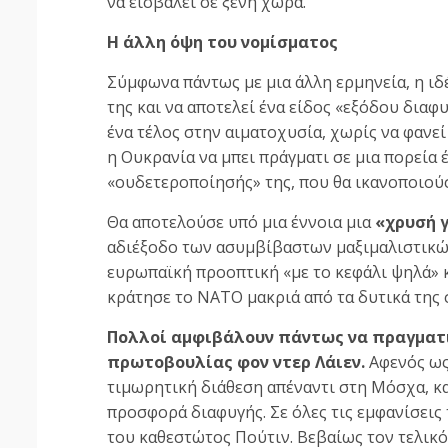
να εισβάλει σε ξένη χώρα.
Η άλλη όψη του νομίσματος
Σύμφωνα πάντως με μια άλλη ερμηνεία, η ιδ
της και να αποτελεί ένα είδος «εξόδου διαφ
ένα τέλος στην αιματοχυσία, χωρίς να φανε
η Ουκρανία να μπει πράγματι σε μια πορεία 
«ουδετεροποίησής» της, που θα ικανοποιούσ
Θα αποτελούσε υπό μια έννοια μια
«χρυσή 
αδιέξοδο των ασυμβίβαστων μαξιμαλιστικών
ευρωπαϊκή προοπτική «με το κεφάλι ψηλά» κ
κράτησε το ΝΑΤΟ μακριά από τα δυτικά της 
Πολλοί αμφιβάλουν πάντως να πραγματι
πρωτοβουλίας φον ντερ Λάιεν.
Αφενός ως
τιμωρητική διάθεση απέναντι στη Μόσχα, κα
προσφορά διαφυγής. Σε όλες τις εμφανίσεις
του καθεστώτος Πούτιν. Βεβαίως τον τελικό