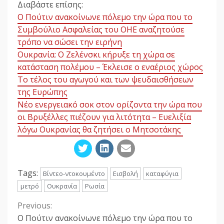
Διαβάστε επίσης:
Ο Πούτιν ανακοίνωνε πόλεμο την ώρα που το
Συμβούλιο Ασφαλείας του ΟΗΕ αναζητούσε
τρόπο να σώσει την ειρήνη
Ουκρανία: Ο Ζελένσκι κήρυξε τη χώρα σε
κατάσταση πολέμου – Έκλεισε ο εναέριος χώρος
Το τέλος του αγωγού και των ψευδαισθήσεων
της Ευρώπης
Νέο ενεργειακό σοκ στον ορίζοντα την ώρα που
οι Βρυξέλλες πιέζουν για λιτότητα – Ευελιξία
λόγω Ουκρανίας θα ζητήσει ο Μητσοτάκης
Tags:
Βίντεο-ντοκουμέντο
Εισβολή
καταφύγια
μετρό
Ουκρανία
Ρωσία
Previous:
Continue
Ο Πούτιν ανακοίνωνε πόλεμο την ώρα που το