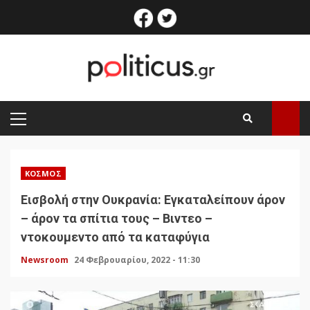
Skip
facebook
twitter
to
content
PRIMARY
MENU
ΚΌΣΜΟΣ
Εισβολή στην Ουκρανία: Εγκαταλείπουν άρον
– άρον τα σπίτια τους – Βιντεο –
ντοκουμεντο από τα καταφύγια
Newsroom
24 Φεβρουαρίου, 2022 - 11:30