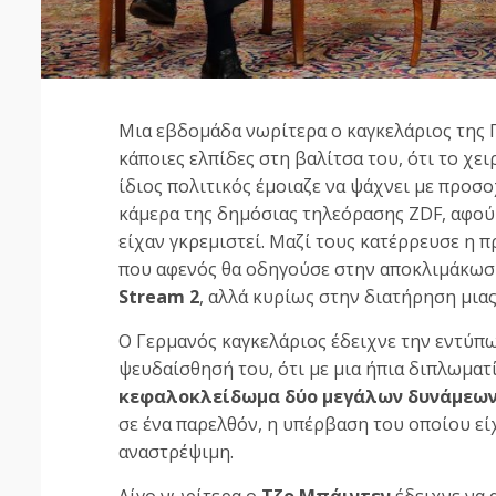
Μια εβδομάδα νωρίτερα ο καγκελάριος της 
κάποιες ελπίδες στη βαλίτσα του, ότι το χε
ίδιος πολιτικός έμοιαζε να ψάχνει με προσο
κάμερα της δημόσιας τηλεόρασης ZDF, αφού 
είχαν γκρεμιστεί. Μαζί τους κατέρρευσε η 
που αφενός θα οδηγούσε στην αποκλιμάκωσ
Stream 2
, αλλά κυρίως στην διατήρηση μια
Ο Γερμανός καγκελάριος έδειχνε την εντύ
ψευδαίσθησή του, ότι με μια ήπια διπλωματ
κεφαλοκλείδωμα δύο μεγάλων δυνάμεω
σε ένα παρελθόν, η υπέρβαση του οποίου ε
αναστρέψιμη.
Λίγο νωρίτερα ο
Τζο Μπάιντεν
έδειχνε να