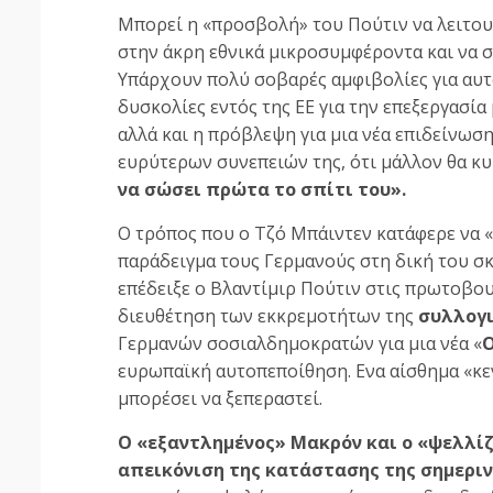
Μπορεί η «προσβολή» του Πούτιν να λειτουρ
στην άκρη εθνικά μικροσυμφέροντα και να σ
Υπάρχουν πολύ σοβαρές αμφιβολίες για αυτ
δυσκολίες εντός της ΕΕ για την επεξεργασία
αλλά και η πρόβλεψη για μια νέα επιδείνωση
ευρύτερων συνεπειών της, ότι μάλλον θα κυ
να σώσει πρώτα το σπίτι του».
Ο τρόπος που ο Τζό Μπάιντεν κατάφερε να 
παράδειγμα τους Γερμανούς στη δική του σκ
επέδειξε ο Βλαντίμιρ Πούτιν στις πρωτοβο
διευθέτηση των εκκρεμοτήτων της
συλλογ
Γερμανών σοσιαλδημοκρατών για μια νέα «
ευρωπαϊκή αυτοπεποίθηση. Ενα αίσθημα «κεν
μπορέσει να ξεπεραστεί.
Ο «εξαντλημένος» Μακρόν και ο «ψελλί
απεικόνιση της κατάστασης της σημερι