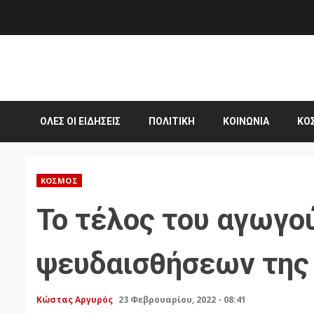
Skip
to
content
ΌΛΕΣ ΟΙ ΕΙΔΉΣΕΙΣ
ΠΟΛΙΤΙΚΉ
ΚΟΙΝΩΝΊΑ
ΚΌ
ΚΌΣΜΟΣ
Το τέλος του αγωγο
ψευδαισθήσεων της
Κώστας Αργυρός
23 Φεβρουαρίου, 2022 - 08:41