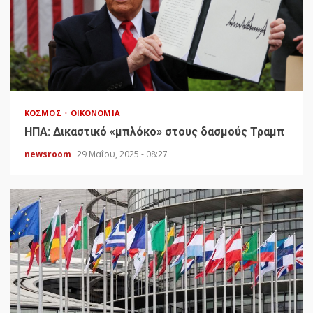
ΚΌΣΜΟΣ
ΟΙΚΟΝΟΜΊΑ
HΠΑ: Δικαστικό «μπλόκο» στους δασμούς Τραμπ
newsroom
29 Μαΐου, 2025 - 08:27