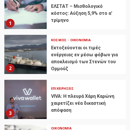
ΕΛΣΤΑΤ – Μισθολογικό
κόστος: Αύξηση 5,9% στο α’
τρίμηνο
1
ΚΌΣΜΟΣ
ΟΙΚΟΝΟΜΊΑ
Εκτοξεύονται οι τιμές
ενέργειας εν μέσω φόβων για
αποκλεισμό των Στενών του
2
Ορμούζ
ΕΠΙΧΕΙΡΉΣΕΙΣ
VIVA: Η πλευρά Χάρη Καρώνη
χαιρετίζει νέα δικαστική
απόφαση
3
ΟΙΚΟΝΟΜΊΑ