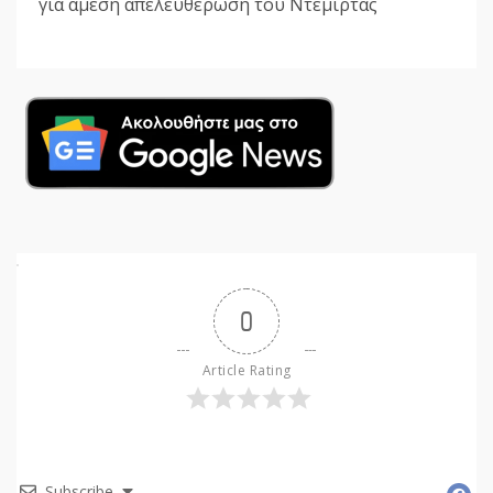
για άμεση απελευθέρωση του Ντεμίρτας
0
Article Rating
Subscribe