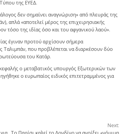
 Τύπου της ΕΥΕΔ.
ιάλογος δεν σημαίνει αναγνώριση» από πλευράς της
ν), απλά «αποτελεί μέρος της επιχειρησιακής
ον τόσο της ιδίας όσο και του αφγανικού λαού».
ίας έγιναν προτού αρχίσουν σήμερα
υς Ταλιμπάν, που προβλέπεται να διαρκέσουν δύο
πρωτεύουσα του Κατάρ.
ικεφαλής ο μεταβατικός υπουργός Εξωτερικών των
 ηγήθηκε ο ευρωπαίος ειδικός επιτετραμμένος για
Next:
 για
Το Παρίσι καλεί το Λονδίνο να ανοίξει «νόμιμη