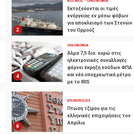
ΚΌΣΜΟΣ
ΟΙΚΟΝΟΜΊΑ
Εκτοξεύονται οι τιμές
ενέργειας εν μέσω φόβων
για αποκλεισμό των Στενών
2
του Ορμούζ
ΟΙΚΟΝΟΜΊΑ
Άλμα 7,5 δισ. ευρώ στις
ηλεκτρονικές συναλλαγές
φέρνει έκρηξη εσόδων ΦΠΑ
και νέα υποχρεωτικά μέτρα
4
με το IRIS
ΕΠΙΧΕΙΡΉΣΕΙΣ
Πτώση τζίρου για τις
ελληνικές επιχειρήσεις τον
Απρίλιο
6