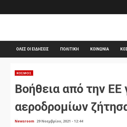
Skip
to
content
ΌΛΕΣ ΟΙ ΕΙΔΉΣΕΙΣ
ΠΟΛΙΤΙΚΉ
ΚΟΙΝΩΝΊΑ
ΚΌ
ΚΌΣΜΟΣ
Βοήθεια από την ΕΕ 
αεροδρομίων ζήτησα
Newsroom
29 Νοεμβρίου, 2021 - 12:44