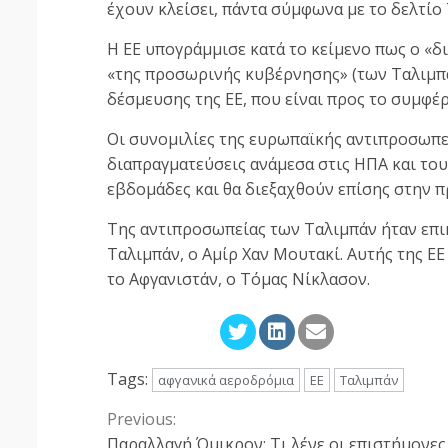
έχουν κλείσει, πάντα σύμφωνα με το δελτίο
Η ΕΕ υπογράμμισε κατά το κείμενο πως ο «δ
«της προσωρινής κυβέρνησης» (των Ταλιμπά
δέσμευσης της ΕΕ, που είναι προς το συμφέρ
Οι συνομιλίες της ευρωπαϊκής αντιπροσωπε
διαπραγματεύσεις ανάμεσα στις ΗΠΑ και το
εβδομάδες και θα διεξαχθούν επίσης στην 
Της αντιπροσωπείας των Ταλιμπάν ήταν επ
Ταλιμπάν, ο Αμίρ Χαν Μουτακί. Αυτής της ΕΕ
το Αφγανιστάν, ο Τόμας Νίκλασον.
Tags:
αφγανικά αεροδρόμια
ΕΕ
Ταλιμπάν
Previous:
Continue
Παραλλαγή Όμικρον: Τι λένε οι επιστήμονες