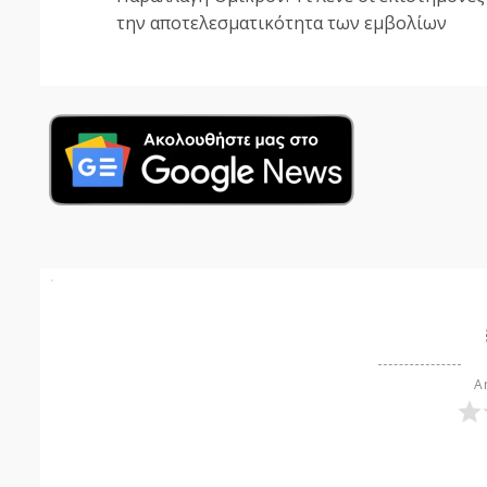
Reading
την αποτελεσματικότητα των εμβολίων
Ar