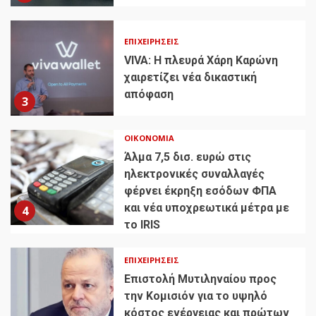
ΕΠΙΧΕΙΡΉΣΕΙΣ
VIVA: Η πλευρά Χάρη Καρώνη
χαιρετίζει νέα δικαστική
απόφαση
3
ΟΙΚΟΝΟΜΊΑ
Άλμα 7,5 δισ. ευρώ στις
ηλεκτρονικές συναλλαγές
φέρνει έκρηξη εσόδων ΦΠΑ
και νέα υποχρεωτικά μέτρα με
4
το IRIS
ΕΠΙΧΕΙΡΉΣΕΙΣ
Επιστολή Μυτιληναίου προς
την Κομισιόν για το υψηλό
κόστος ενέργειας και πρώτων