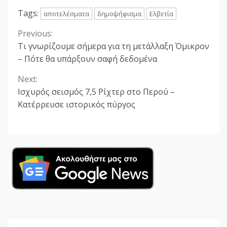
Tags:
αποτελέσματα
δημοψήφισμα
Ελβετία
Previous:
Continue
Τι γνωρίζουμε σήμερα για τη μετάλλαξη Όμικρον
Reading
– Πότε θα υπάρξουν σαφή δεδομένα
Next:
Ισχυρός σεισμός 7,5 Ρίχτερ στο Περού –
Κατέρρευσε ιστορικός πύργος