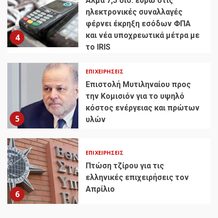
Άλμα 7,5 δισ. ευρώ στις
ηλεκτρονικές συναλλαγές
φέρνει έκρηξη εσόδων ΦΠΑ
και νέα υποχρεωτικά μέτρα με
4
το IRIS
ΕΠΙΧΕΙΡΉΣΕΙΣ
Επιστολή Μυτιληναίου προς
την Κομισιόν για το υψηλό
κόστος ενέργειας και πρώτων
5
υλών
ΕΠΙΧΕΙΡΉΣΕΙΣ
Πτώση τζίρου για τις
ελληνικές επιχειρήσεις τον
Απρίλιο
6