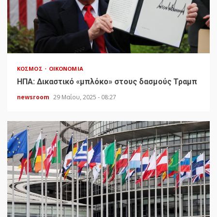
ΚΌΣΜΟΣ
ΟΙΚΟΝΟΜΊΑ
HΠΑ: Δικαστικό «μπλόκο» στους δασμούς Τραμπ
newsroom
29 Μαΐου, 2025 - 08:27