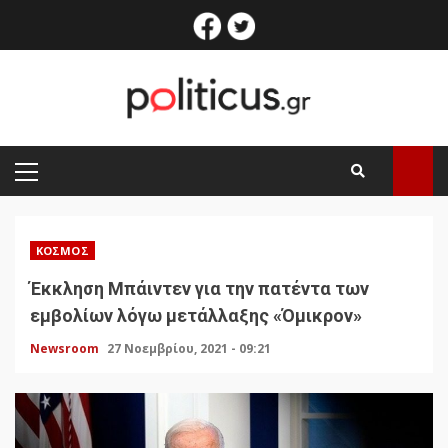
Skip
facebook
twitter
to
content
PRIMARY
MENU
ΚΌΣΜΟΣ
Έκκληση Μπάιντεν για την πατέντα των
εμβολίων λόγω μετάλλαξης «Όμικρον»
Newsroom
27 Νοεμβρίου, 2021 - 09:21