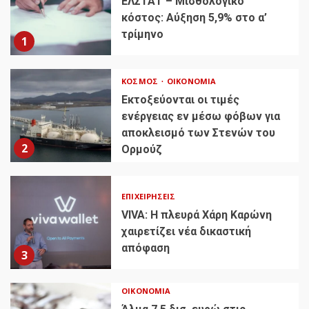
ΕΛΣΤΑΤ – Μισθολογικό
κόστος: Αύξηση 5,9% στο α’
τρίμηνο
1
ΚΌΣΜΟΣ
ΟΙΚΟΝΟΜΊΑ
Εκτοξεύονται οι τιμές
ενέργειας εν μέσω φόβων για
αποκλεισμό των Στενών του
2
Ορμούζ
ΕΠΙΧΕΙΡΉΣΕΙΣ
VIVA: Η πλευρά Χάρη Καρώνη
χαιρετίζει νέα δικαστική
απόφαση
3
ΟΙΚΟΝΟΜΊΑ