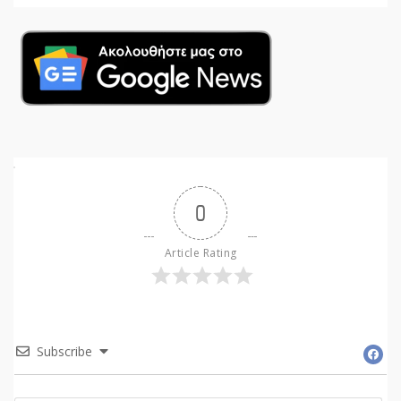
0
Article Rating
Subscribe