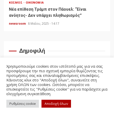
ΚΌΣΜΟΣ
ΟΙΚΟΝΟΜΊΑ
Νέα επίθεση Τράμπ στον Πάουελ: “Είναι
ανόητος- Δεν υπάρχει πληθωρισμός”
newsroom
8 Μαΐου, 2025 - 14:17
Δημοφιλή
Χρησιμοποιούμε cookies στον ιστότοπό μας για να σας
προσφέρουμε την πιο σχετική εμπειρία θυμίζοντας τις
προτιμήσεις σας και επαναλαμβανόμενες επισκέψεις.
Κάνοντας κλικ στο "Αποδοχή όλων", συναινείτε στη
χρήση ΟΛΩΝ των cookies. Ωστόσο, μπορείτε να
επισκεφτείτε τις "Ρυθμίσεις cookie" για να παράσχετε μια
ελεγχόμενη συγκατάθεση.
facebook
twitter
Ρυθμίσεις cookie
Αποδοχή όλων
Politicus.gr Copyright © All rights reserved.