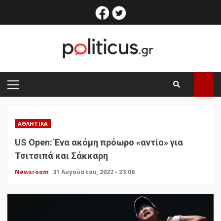
Skip
facebook
twitter
to
content
PRIMARY
MENU
ΑΘΛΗΤΙΚΆ
US Open: Ένα ακόμη πρόωρο «αντίο» για
Τσιτσιπά και Σάκκαρη
Newsroom
31 Αυγούστου, 2022 - 23:06