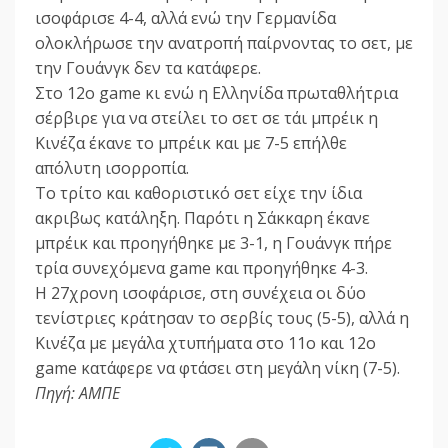
ισοφάρισε 4-4, αλλά ενώ την Γερμανίδα
ολοκλήρωσε την ανατροπή παίρνοντας το σετ, με
την Γουάνγκ δεν τα κατάφερε.
Στο 12ο game κι ενώ η Ελληνίδα πρωταθλήτρια
σέρβιρε για να στείλει το σετ σε τάι μπρέικ η
Κινέζα έκανε το μπρέικ και με 7-5 επήλθε
απόλυτη ισορροπία.
Το τρίτο και καθοριστικό σετ είχε την ίδια
ακριβως κατάληξη. Παρότι η Σάκκαρη έκανε
μπρέικ και προηγήθηκε με 3-1, η Γουάνγκ πήρε
τρία συνεχόμενα game και προηγήθηκε 4-3.
Η 27χρονη ισοφάρισε, στη συνέχεια οι δύο
τενίστριες κράτησαν το σερβίς τους (5-5), αλλά η
Κινέζα με μεγάλα χτυπήματα στο 11ο και 12ο
game κατάφερε να φτάσει στη μεγάλη νίκη (7-5).
Πηγή: ΑΜΠΕ