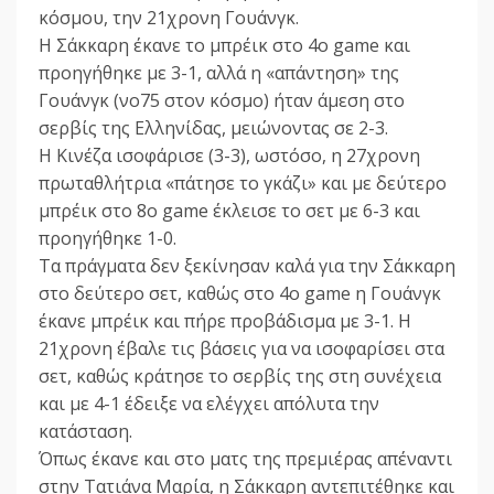
κόσμου, την 21χρονη Γουάνγκ.
Η Σάκκαρη έκανε το μπρέικ στο 4ο game και
προηγήθηκε με 3-1, αλλά η «απάντηση» της
Γουάνγκ (νο75 στον κόσμο) ήταν άμεση στο
σερβίς της Ελληνίδας, μειώνοντας σε 2-3.
Η Κινέζα ισοφάρισε (3-3), ωστόσο, η 27χρονη
πρωταθλήτρια «πάτησε το γκάζι» και με δεύτερο
μπρέικ στο 8ο game έκλεισε το σετ με 6-3 και
προηγήθηκε 1-0.
Τα πράγματα δεν ξεκίνησαν καλά για την Σάκκαρη
στο δεύτερο σετ, καθώς στο 4ο game η Γουάνγκ
έκανε μπρέικ και πήρε προβάδισμα με 3-1. Η
21χρονη έβαλε τις βάσεις για να ισοφαρίσει στα
σετ, καθώς κράτησε το σερβίς της στη συνέχεια
και με 4-1 έδειξε να ελέγχει απόλυτα την
κατάσταση.
Όπως έκανε και στο ματς της πρεμιέρας απέναντι
στην Τατιάνα Μαρία, η Σάκκαρη αντεπιτέθηκε και