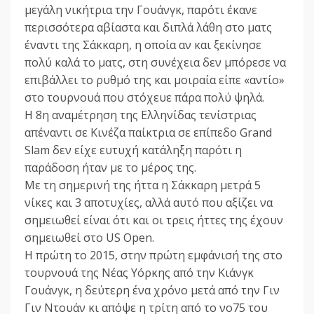
μεγάλη νικήτρια την Γουάνγκ, παρότι έκανε
περισσότερα αβίαστα και διπλά λάθη στο ματς
έναντι της Σάκκαρη, η οποία αν και ξεκίνησε
πολύ καλά το ματς, στη συνέχεια δεν μπόρεσε να
επιβάλλει το ρυθμό της και μοιραία είπε «αντίο»
στο τουρνουά που στόχευε πάρα πολύ ψηλά.
Η 8η αναμέτρηση της Ελληνίδας τενίστριας
απέναντι σε Κινέζα παίκτρια σε επίπεδο Grand
Slam δεν είχε ευτυχή κατάληξη παρότι η
παράδοση ήταν με το μέρος της.
Με τη σημερινή της ήττα η Σάκκαρη μετρά 5
νίκες και 3 αποτυχίες, αλλά αυτό που αξίζει να
σημειωθεί είναι ότι και οι τρεις ήττες της έχουν
σημειωθεί στο US Open.
Η πρώτη το 2015, στην πρώτη εμφάνισή της στο
τουρνουά της Νέας Υόρκης από την Κιάνγκ
Γουάνγκ, η δεύτερη ένα χρόνο μετά από την Γιν
Γιν Ντουάν κι απόψε η τρίτη από το νο75 του