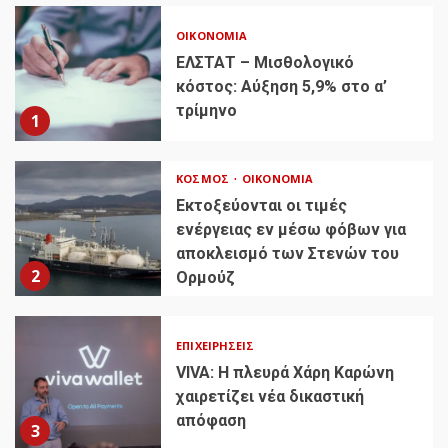
ΟΙΚΟΝΟΜΊΑ
ΕΛΣΤΑΤ – Μισθολογικό
κόστος: Αύξηση 5,9% στο α’
τρίμηνο
1
ΚΌΣΜΟΣ
ΟΙΚΟΝΟΜΊΑ
Εκτοξεύονται οι τιμές
ενέργειας εν μέσω φόβων για
αποκλεισμό των Στενών του
2
Ορμούζ
ΕΠΙΧΕΙΡΉΣΕΙΣ
VIVA: Η πλευρά Χάρη Καρώνη
χαιρετίζει νέα δικαστική
απόφαση
3