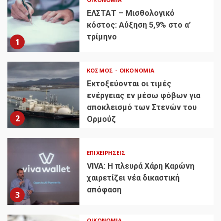
ΕΛΣΤΑΤ – Μισθολογικό
κόστος: Αύξηση 5,9% στο α’
τρίμηνο
1
ΚΌΣΜΟΣ
ΟΙΚΟΝΟΜΊΑ
Εκτοξεύονται οι τιμές
ενέργειας εν μέσω φόβων για
αποκλεισμό των Στενών του
2
Ορμούζ
ΕΠΙΧΕΙΡΉΣΕΙΣ
VIVA: Η πλευρά Χάρη Καρώνη
χαιρετίζει νέα δικαστική
απόφαση
3
ΟΙΚΟΝΟΜΊΑ