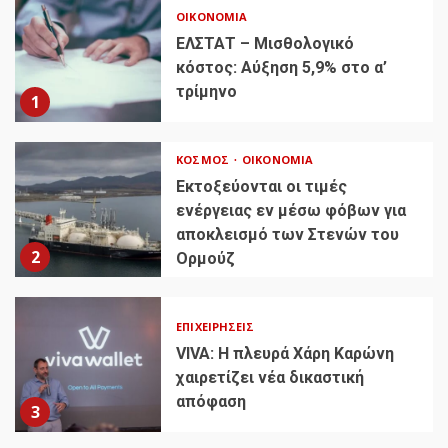
ΟΙΚΟΝΟΜΊΑ
ΕΛΣΤΑΤ – Μισθολογικό
κόστος: Αύξηση 5,9% στο α’
τρίμηνο
1
ΚΌΣΜΟΣ
ΟΙΚΟΝΟΜΊΑ
Εκτοξεύονται οι τιμές
ενέργειας εν μέσω φόβων για
αποκλεισμό των Στενών του
2
Ορμούζ
ΕΠΙΧΕΙΡΉΣΕΙΣ
VIVA: Η πλευρά Χάρη Καρώνη
χαιρετίζει νέα δικαστική
απόφαση
3