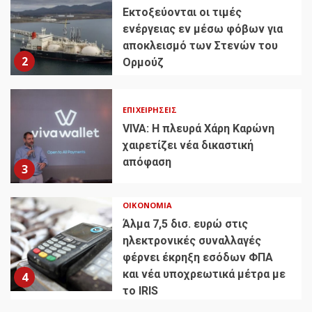
Εκτοξεύονται οι τιμές
ενέργειας εν μέσω φόβων για
αποκλεισμό των Στενών του
2
Ορμούζ
ΕΠΙΧΕΙΡΉΣΕΙΣ
VIVA: Η πλευρά Χάρη Καρώνη
χαιρετίζει νέα δικαστική
απόφαση
3
ΟΙΚΟΝΟΜΊΑ
Άλμα 7,5 δισ. ευρώ στις
ηλεκτρονικές συναλλαγές
φέρνει έκρηξη εσόδων ΦΠΑ
και νέα υποχρεωτικά μέτρα με
4
το IRIS