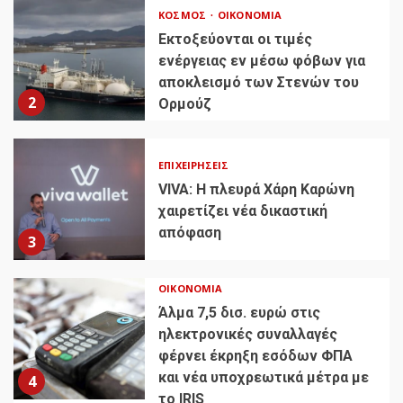
ΚΌΣΜΟΣ
ΟΙΚΟΝΟΜΊΑ
Εκτοξεύονται οι τιμές
ενέργειας εν μέσω φόβων για
αποκλεισμό των Στενών του
2
Ορμούζ
ΕΠΙΧΕΙΡΉΣΕΙΣ
VIVA: Η πλευρά Χάρη Καρώνη
χαιρετίζει νέα δικαστική
απόφαση
3
ΟΙΚΟΝΟΜΊΑ
Άλμα 7,5 δισ. ευρώ στις
ηλεκτρονικές συναλλαγές
φέρνει έκρηξη εσόδων ΦΠΑ
και νέα υποχρεωτικά μέτρα με
4
το IRIS