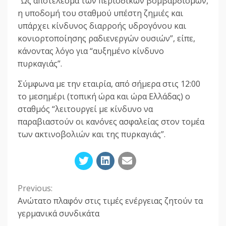
“Ως αποτέλεσμα των περιοδικών βομβαρδισμών,
η υποδομή του σταθμού υπέστη ζημιές και
υπάρχει κίνδυνος διαρροής υδρογόνου και
κονιορτοποίησης ραδιενεργών ουσιών”, είπε,
κάνοντας λόγο για “αυξημένο κίνδυνο
πυρκαγιάς”.
Σύμφωνα με την εταιρία, από σήμερα στις 12:00
το μεσημέρι (τοπική ώρα και ώρα Ελλάδας) ο
σταθμός “λειτουργεί με κίνδυνο να
παραβιαστούν οι κανόνες ασφαλείας στον τομέα
των ακτινοβολιών και της πυρκαγιάς”.
Previous:
Continue
Ανώτατο πλαφόν στις τιμές ενέργειας ζητούν τα
Reading
γερμανικά συνδικάτα