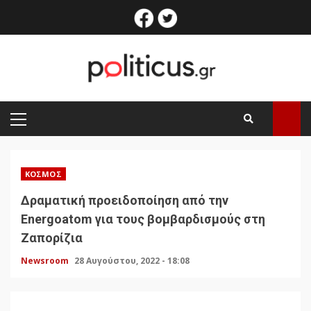
Skip
facebook
twitter
to
content
PRIMARY
MENU
ΚΌΣΜΟΣ
Δραματική προειδοποίηση από την
Energoatom για τους βομβαρδισμούς στη
Ζαπορίζια
Newsroom
28 Αυγούστου, 2022 - 18:08