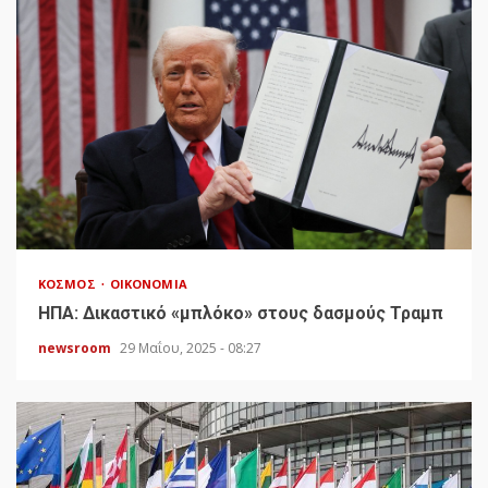
ΚΌΣΜΟΣ
ΟΙΚΟΝΟΜΊΑ
HΠΑ: Δικαστικό «μπλόκο» στους δασμούς Τραμπ
newsroom
29 Μαΐου, 2025 - 08:27