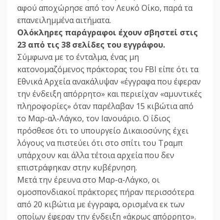
αφού αποχώρησε από τον Λευκό Οίκο, παρά τα
επανειλημμένα αιτήματα.
Ολόκληρες παράγραφοι έχουν σβηστεί στις
23 από τις 38 σελίδες του εγγράφου.
Σύμφωνα με το ένταλμα, ένας μη
κατονομαζόμενος πράκτορας του FBI είπε ότι τα
Εθνικά Αρχεία ανακάλυψαν «έγγραφα που έφεραν
την ένδειξη απόρρητο» και περιείχαν «αμυντικές
πληροφορίες» όταν παρέλαβαν 15 κιβώτια από
το Μαρ-αλ-Λάγκο, τον Ιανουάριο. Ο ίδιος
πρόσθεσε ότι το υπουργείο Δικαιοσύνης έχει
λόγους να πιστεύει ότι στο σπίτι του Τραμπ
υπάρχουν και άλλα τέτοια αρχεία που δεν
επιστράφηκαν στην κυβέρνηση.
Μετά την έρευνα στο Μαρ-α-Λάγκο, οι
ομοσπονδιακοί πράκτορες πήραν περισσότερα
από 20 κιβώτια με έγγραφα, ορισμένα εκ των
οποίων έφεραν την ένδειξη «άκρως απόρρητο».