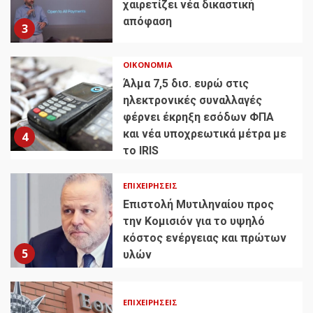
χαιρετίζει νέα δικαστική
απόφαση
3
ΟΙΚΟΝΟΜΊΑ
Άλμα 7,5 δισ. ευρώ στις
ηλεκτρονικές συναλλαγές
φέρνει έκρηξη εσόδων ΦΠΑ
και νέα υποχρεωτικά μέτρα με
4
το IRIS
ΕΠΙΧΕΙΡΉΣΕΙΣ
Επιστολή Μυτιληναίου προς
την Κομισιόν για το υψηλό
κόστος ενέργειας και πρώτων
5
υλών
ΕΠΙΧΕΙΡΉΣΕΙΣ