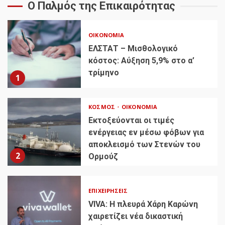
Ο Παλμός της Επικαιρότητας
ΟΙΚΟΝΟΜΊΑ
ΕΛΣΤΑΤ – Μισθολογικό
κόστος: Αύξηση 5,9% στο α’
τρίμηνο
1
ΚΌΣΜΟΣ
ΟΙΚΟΝΟΜΊΑ
Εκτοξεύονται οι τιμές
ενέργειας εν μέσω φόβων για
αποκλεισμό των Στενών του
2
Ορμούζ
ΕΠΙΧΕΙΡΉΣΕΙΣ
VIVA: Η πλευρά Χάρη Καρώνη
χαιρετίζει νέα δικαστική