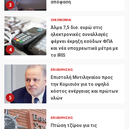
απόφαση
3
ΟΙΚΟΝΟΜΊΑ
Άλμα 7,5 δισ. ευρώ στις
ηλεκτρονικές συναλλαγές
φέρνει έκρηξη εσόδων ΦΠΑ
και νέα υποχρεωτικά μέτρα με
4
το IRIS
ΕΠΙΧΕΙΡΉΣΕΙΣ
Επιστολή Μυτιληναίου προς
την Κομισιόν για το υψηλό
κόστος ενέργειας και πρώτων
5
υλών
ΕΠΙΧΕΙΡΉΣΕΙΣ
Πτώση τζίρου για τις