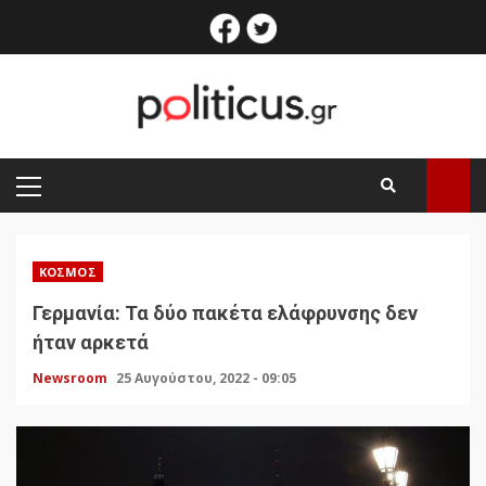
Skip
facebook
twitter
to
content
PRIMARY
MENU
ΚΌΣΜΟΣ
Γερμανία: Τα δύο πακέτα ελάφρυνσης δεν
ήταν αρκετά
Newsroom
25 Αυγούστου, 2022 - 09:05