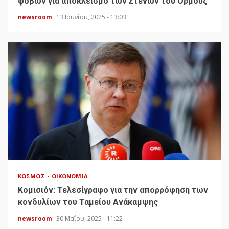
φόβων για αποκλεισμό των Στενών του Ορμούζ
newsroom
13 Ιουνίου, 2025 - 13:03
ΚΌΣΜΟΣ
ΟΙΚΟΝΟΜΊΑ
Κομισιόν: Τελεσίγραφο για την απορρόφηση των
κονδυλίων του Ταμείου Ανάκαμψης
newsroom
30 Μαΐου, 2025 - 11:22