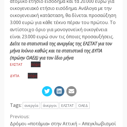
ατομικό ετήσιο εισόδημα και τα 20.000 ευρώ για
οικογενειακό ετήσιο εισόδημα. Ανάλογα με την
οικογενειακή κατάσταση, θα δίνεται προσαύξηση
3.000 ευρώ για κάθε τέκνο πέραν του πρώτου. Το
αντίστοιχο όριο για μονογονεϊκή οικογένεια
είναι 23.000 ευρώ συν τις όποιες προσαυξήσεις.
Δείτε τα στατιστικά της ανεργίας της ΕΛΣΤΑΤ για τον
μήνα Ιούνιο καθώς και τα στατιστικά της ΔΥΠΑ
(πρώην ΟΑΕΔ) για τον ίδιο μήνα
ΕΛΣΤΑΤ
Λήψη
ΔΥΠΑ
Λήψη
Tags:
ανεργία
άνεργοι
ΕΛΣΤΑΤ
ΟΑΕΔ
Previous:
Continue
Δρόμοι-«ποτάμια» στην Αττική – Απεγκλωβισμοί