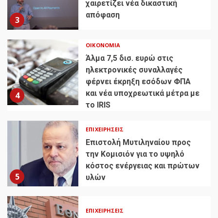
χαιρετίζει νέα δικαστική
απόφαση
3
ΟΙΚΟΝΟΜΊΑ
Άλμα 7,5 δισ. ευρώ στις
ηλεκτρονικές συναλλαγές
φέρνει έκρηξη εσόδων ΦΠΑ
και νέα υποχρεωτικά μέτρα με
4
το IRIS
ΕΠΙΧΕΙΡΉΣΕΙΣ
Επιστολή Μυτιληναίου προς
την Κομισιόν για το υψηλό
κόστος ενέργειας και πρώτων
5
υλών
ΕΠΙΧΕΙΡΉΣΕΙΣ