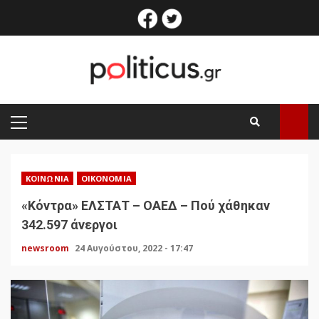
Skip
facebook
twitter
to
content
PRIMARY
MENU
ΚΟΙΝΩΝΊΑ
ΟΙΚΟΝΟΜΊΑ
«Κόντρα» ΕΛΣΤΑΤ – ΟΑΕΔ – Πού χάθηκαν
342.597 άνεργοι
newsroom
24 Αυγούστου, 2022 - 17:47