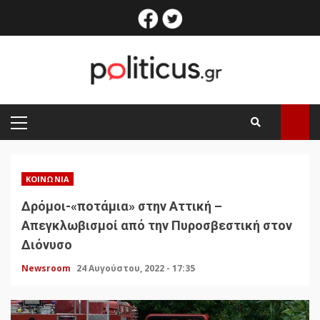
Skip
facebook
twitter
to
content
PRIMARY
MENU
ΚΟΙΝΩΝΊΑ
Δρόμοι-«ποτάμια» στην Αττική –
Απεγκλωβισμοί από την Πυροσβεστική στον
Διόνυσο
Newsroom
24 Αυγούστου, 2022 - 17:35