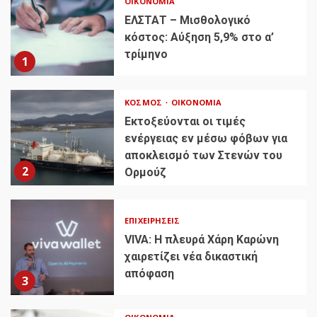
ΟΙΚΟΝΟΜΊΑ
ΕΛΣΤΑΤ – Μισθολογικό
κόστος: Αύξηση 5,9% στο α’
τρίμηνο
1
ΚΌΣΜΟΣ
ΟΙΚΟΝΟΜΊΑ
Εκτοξεύονται οι τιμές
ενέργειας εν μέσω φόβων για
αποκλεισμό των Στενών του
2
Ορμούζ
ΕΠΙΧΕΙΡΉΣΕΙΣ
VIVA: Η πλευρά Χάρη Καρώνη
χαιρετίζει νέα δικαστική
απόφαση
3