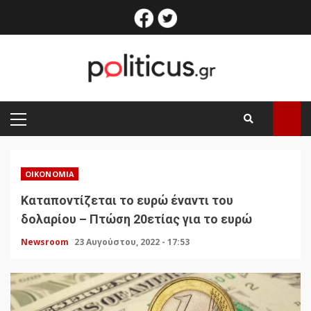
Skip
facebook
twitter
to
content
PRIMARY
MENU
ΟΙΚΟΝΟΜΊΑ
Καταποντίζεται το ευρώ έναντι του
δολαρίου – Πτώση 20ετίας για το ευρώ
Newsroom
23 Αυγούστου, 2022 - 17:53