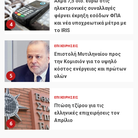
Άλμα 7,5 δισ. ευρώ στις
ηλεκτρονικές συναλλαγές
φέρνει έκρηξη εσόδων ΦΠΑ
και νέα υποχρεωτικά μέτρα με
4
το IRIS
ΕΠΙΧΕΙΡΉΣΕΙΣ
Επιστολή Μυτιληναίου προς
την Κομισιόν για το υψηλό
κόστος ενέργειας και πρώτων
5
υλών
ΕΠΙΧΕΙΡΉΣΕΙΣ
Πτώση τζίρου για τις
ελληνικές επιχειρήσεις τον
Απρίλιο
6