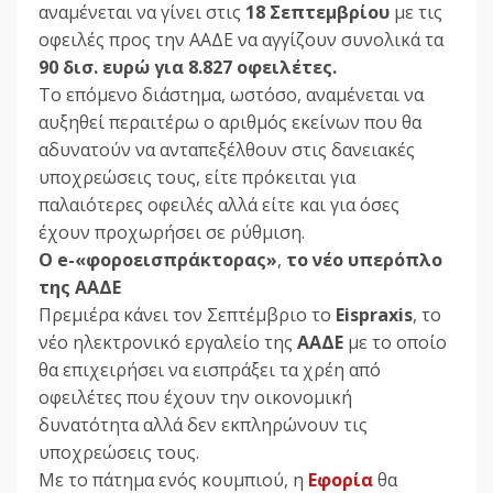
αναμένεται να γίνει στις
18 Σεπτεμβρίου
με τις
οφειλές προς την ΑΑΔΕ να αγγίζουν συνολικά τα
90 δισ. ευρώ για 8.827 οφειλέτες.
Το επόμενο διάστημα, ωστόσο, αναμένεται να
αυξηθεί περαιτέρω ο αριθμός εκείνων που θα
αδυνατούν να ανταπεξέλθουν στις δανειακές
υποχρεώσεις τους, είτε πρόκειται για
παλαιότερες οφειλές αλλά είτε και για όσες
έχουν προχωρήσει σε ρύθμιση.
Ο e-«φοροεισπράκτορας»
,
το νέο υπερόπλο
της ΑΑΔΕ
Πρεμιέρα κάνει τον Σεπτέμβριο το
Eispraxis
, το
νέο ηλεκτρονικό εργαλείο της
ΑΑΔΕ
με το οποίο
θα επιχειρήσει να εισπράξει τα χρέη από
οφειλέτες που έχουν την οικονομική
δυνατότητα αλλά δεν εκπληρώνουν τις
υποχρεώσεις τους.
Με το πάτημα ενός κουμπιού, η
Εφορία
θα