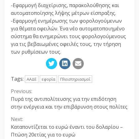
-Εφαρμογή διαχείρισης, παρακολούθησης και
αυτοματοποίησης λήψης μέτρων είσπραξης.
-Εφαρμογή ενημέρωσης των φορολογούμενων
για θέματα οφειλών. Ένα νέο αυτοματοποιημένο
σύστημα θα ενημερώνει τους φορολογούμενους
για τις βεβαιωμένες οφειλές τους, την τήρηση
των ρυθμίσεων τους.
Tags:
ΑΑΔΕ
εφορία
Πλειστηριασμοί
Previous:
Continue
Πυρά της αντιπολίτευσης για την επιδότηση
Reading
στην ενέργεια και την επιβάρυνση στους πολίτες
Next:
Καταποντίζεται το ευρώ έναντι του δολαρίου –
Πτώση 20ετίας για το ευρώ