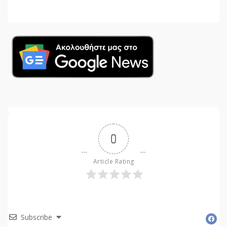
0
Article Rating
Subscribe