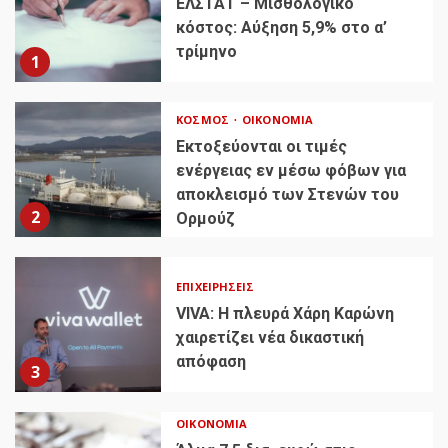
ΕΛΣΤΑΤ – Μισθολογικό
κόστος: Αύξηση 5,9% στο α’
τρίμηνο
1
ΚΌΣΜΟΣ
ΟΙΚΟΝΟΜΊΑ
Εκτοξεύονται οι τιμές
ενέργειας εν μέσω φόβων για
αποκλεισμό των Στενών του
2
Ορμούζ
ΕΠΙΧΕΙΡΉΣΕΙΣ
VIVA: Η πλευρά Χάρη Καρώνη
χαιρετίζει νέα δικαστική
απόφαση
3
ΟΙΚΟΝΟΜΊΑ