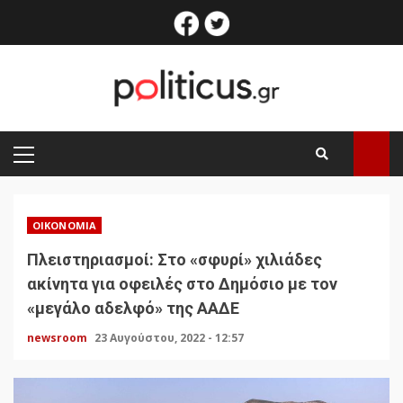
Skip
facebook
twitter
to
content
PRIMARY
MENU
ΟΙΚΟΝΟΜΊΑ
Πλειστηριασμοί: Στο «σφυρί» χιλιάδες
ακίνητα για οφειλές στο Δημόσιο με τον
«μεγάλο αδελφό» της ΑΑΔΕ
newsroom
23 Αυγούστου, 2022 - 12:57