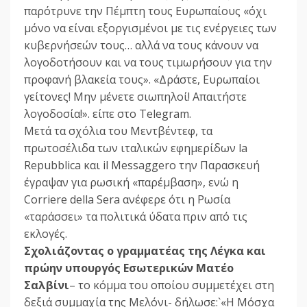
παρότρυνε την Πέμπτη τους Ευρωπαίους «όχι
μόνο να είναι εξοργισμένοι με τις ενέργειες των
κυβερνήσεών τους… αλλά να τους κάνουν να
λογοδοτήσουν και να τους τιμωρήσουν για την
προφανή βλακεία τους». «Δράστε, Ευρωπαίοι
γείτονες! Μην μένετε σιωπηλοί! Απαιτήστε
λογοδοσία!». είπε στο Telegram.
Μετά τα σχόλια του Μεντβέντεφ, τα
πρωτοσέλιδα των ιταλικών εφημερίδων la
Repubblica και il Messaggero την Παρασκευή
έγραψαν για ρωσική «παρέμβαση», ενώ η
Corriere della Sera ανέφερε ότι η Ρωσία
«ταράσσει» τα πολιτικά ύδατα πριν από τις
εκλογές.
Σχολιάζοντας ο γραμματέας της Λέγκα και
πρώην υπουργός Εσωτερικών Ματέο
Σαλβίνι
– το κόμμα του οποίου συμμετέχει στη
δεξιά συμμαχία της Μελόνι- δήλωσε:`«Η Μόσχα