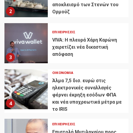
αποκλεισμό των Στενών του
2
Ορμούζ
ΕΠΙΧΕΙΡΉΣΕΙΣ
VIVA: Η πλευρά Χάρη Καρώνη
χαιρετίζει νέα δικαστική
απόφαση
3
ΟΙΚΟΝΟΜΊΑ
Άλμα 7,5 δισ. ευρώ στις
ηλεκτρονικές συναλλαγές
φέρνει έκρηξη εσόδων ΦΠΑ
και νέα υποχρεωτικά μέτρα με
4
το IRIS
ΕΠΙΧΕΙΡΉΣΕΙΣ
Επιστολή Μυτιληναίου προς