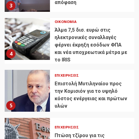
απόφαση
3
ΟΙΚΟΝΟΜΊΑ
Άλμα 7,5 δισ. ευρώ στις
ηλεκτρονικές συναλλαγές
φέρνει έκρηξη εσόδων ΦΠΑ
και νέα υποχρεωτικά μέτρα με
4
το IRIS
ΕΠΙΧΕΙΡΉΣΕΙΣ
Επιστολή Μυτιληναίου προς
την Κομισιόν για το υψηλό
κόστος ενέργειας και πρώτων
5
υλών
ΕΠΙΧΕΙΡΉΣΕΙΣ
Πτώση τζίρου για τις