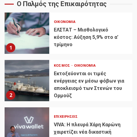
Ο Παλμός της Επικαιρότητας
ΟΙΚΟΝΟΜΊΑ
ΕΛΣΤΑΤ – Μισθολογικό
κόστος: Αύξηση 5,9% στο α’
τρίμηνο
1
ΚΌΣΜΟΣ
ΟΙΚΟΝΟΜΊΑ
Εκτοξεύονται οι τιμές
ενέργειας εν μέσω φόβων για
αποκλεισμό των Στενών του
2
Ορμούζ
ΕΠΙΧΕΙΡΉΣΕΙΣ
VIVA: Η πλευρά Χάρη Καρώνη
χαιρετίζει νέα δικαστική