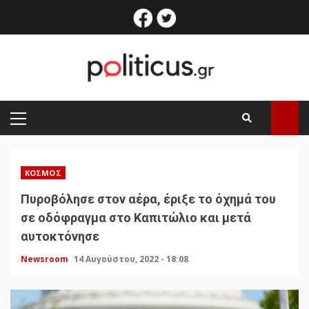
Skip
facebook
twitter
to
content
PRIMARY
MENU
ΚΌΣΜΟΣ
Πυροβόλησε στον αέρα, έριξε το όχημά του
σε οδόφραγμα στο Καπιτώλιο και μετά
αυτοκτόνησε
Newsroom
14 Αυγούστου, 2022 - 18:08