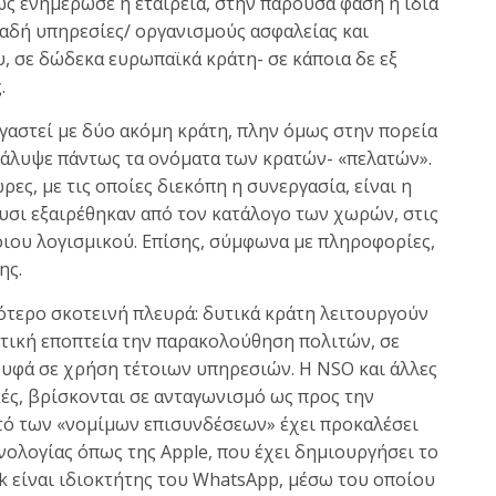
 ενημέρωσε η εταιρεία, στην παρούσα φάση η ίδια
λαδή υπηρεσίες/ οργανισμούς ασφαλείας και
, σε δώδεκα ευρωπαϊκά κράτη- σε κάποια δε εξ
.
ργαστεί με δύο ακόμη κράτη, πλην όμως στην πορεία
κάλυψε πάντως τα ονόματα των κρατών- «πελατών».
ς, με τις οποίες διεκόπη η συνεργασία, είναι η
υσι εξαιρέθηκαν από τον κατάλογο των χωρών, στις
οιου λογισμικού. Επίσης, σύμφωνα με πληροφορίες,
ης.
γότερο σκοτεινή πλευρά: δυτικά κράτη λειτουργούν
τική εποπτεία την παρακολούθηση πολιτών, σε
ρυφά σε χρήση τέτοιων υπηρεσιών. Η NSO και άλλες
κές, βρίσκονται σε ανταγωνισμό ως προς την
τό των «νομίμων επισυνδέσεων» έχει προκαλέσει
νολογίας όπως της Apple, που έχει δημιουργήσει το
ok είναι ιδιοκτήτης του WhatsApp, μέσω του οποίου