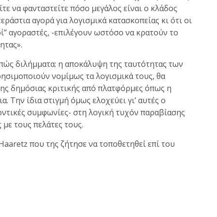
είτε να φανταστείτε πόσο μεγάλος είναι ο κλάδος
εράστια αγορά για λογισμικά κατασκοπείας κι ότι οι
ί” αγοραστές, -επιλέγουν ωστόσο να κρατούν το
ητας».
πώς διλήμματα: η αποκάλυψη της ταυτότητας των
ησιμοποιούν νομίμως τα λογισμικά τους, θα
ης δημόσιας κριτικής από πλατφόρμες όπως η
α. Την ίδια στιγμή όμως ελοχεύει γι’ αυτές ο
οντικές συμφωνίες- στη λογική τυχόν παραβίασης
 με τους πελάτες τους.
Haaretz που της ζήτησε να τοποθετηθεί επί του