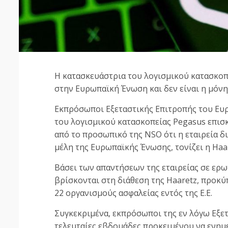
Η κατασκευάστρια του λογισμικού κατασκοπ
στην Ευρωπαϊκή Ένωση και δεν είναι η μόνη
Εκπρόσωποι Εξεταστικής Επιτροπής του Ευ
του λογισμικού κατασκοπείας Pegasus επι
από το προσωπικό της NSO ότι η εταιρεία δι
μέλη της Ευρωπαϊκής Ένωσης, τονίζει η Haar
Βάσει των απαντήσεων της εταιρείας σε ερω
βρίσκονται στη διάθεση της Haaretz, προκύπ
22 οργανισμούς ασφαλείας εντός της Ε.Ε.
Συγκεκριμένα, εκπρόσωποι της εν λόγω Εξετ
τελευταίες εβδομάδες προκειμένου να ενημ