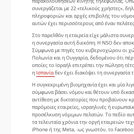
παρακολουθήσεων κινητής τηλεφωνίας. Όπως
συνεργάζεται με 22 «τελικούς χρήστες», δη
πληροφοριών και αρχές επιβολής του νόμου
αυτών έχει περισσότερους από έναν πελάτες
Στο παρελθόν η εταιρεία είχε μάλιστα συνε
η συνεργασία αυτή διεκόπη. Η NSO δεν απο
Σύμφωνα με πηγές του κυβερνοχώρου οι χώρε
Πολωνία και η Ουγγαρία, δεδομένου ότι πέρ
οποίες το Ισραήλ επιτρέπει την πώληση τέτ
η
Ισπανία
δεν έχει διακόψει τη συνεργασία τ
Η συγκεκριμένη βιομηχανία έχει και μία λι
σύμφωνα βάσει νόμου και θέτουν υπό δικασ
αντίθεση με δικτατορίες που προβαίνουν κ
παρόμοιες εταιρείες, ισραηλινές ή ευρωπαϊ
προσέλκυση νόμιμων πελατών. Το πεδίο αυ
τα τελευταία χρόνια την οργή εταιρειών τεχ
iPhone ή της Meta, -ως γνωστόν, το Facebo