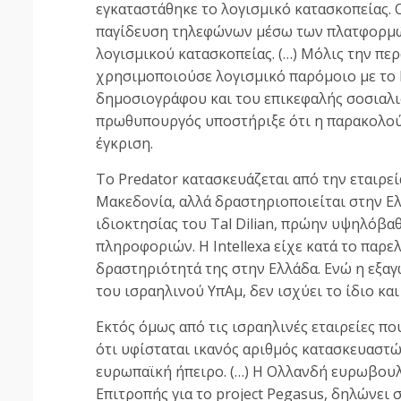
εγκαταστάθηκε το λογισμικό κατασκοπείας. 
παγίδευση τηλεφώνων μέσω των πλατφορμών 
λογισμικού κατασκοπείας. (…) Μόλις την π
χρησιμοποιούσε λογισμικό παρόμοιο με το P
δημοσιογράφου και του επικεφαλής σοσιαλι
πρωθυπουργός υποστήριξε ότι η παρακολούθ
έγκριση.
Το Predator κατασκευάζεται από την εταιρεί
Μακεδονία, αλλά δραστηριοποιείται στην Ελλ
ιδιοκτησίας του Tal Dilian, πρώην υψηλόβ
πληροφοριών. Η Intellexa είχε κατά το παρ
δραστηριότητά της στην Ελλάδα. Ενώ η εξαγ
του ισραηλινού ΥπΑμ, δεν ισχύει το ίδιο και 
Εκτός όμως από τις ισραηλινές εταιρείες π
ότι υφίσταται ικανός αριθμός κατασκευαστώ
ευρωπαϊκή ήπειρο. (…) Η Ολλανδή ευρωβουλευ
Επιτροπής για το project Pegasus, δηλώνει σ