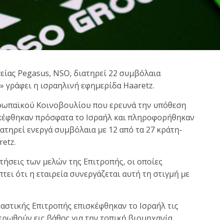
είας Pegasus, NSO, διατηρεί 22 συμβόλαια
» γράφει η ισραηλινή εφημερίδα Haaretz.
ρωπαϊκού Κοινοβουλίου που ερευνά την υπόθεση
σκέφθηκαν πρόσφατα το Ισραήλ και πληροφορήθηκαν
ατηρεί ενεργά συμβόλαια με 12 από τα 27 κράτη-
etz.
τήσεις των μελών της Επιτροπής, οι οποίες
τει ότι η εταιρεία συνεργάζεται αυτή τη στιγμή με
αστικής Επιτροπής επισκέφθηκαν το Ισραήλ τις
ερωθούν εις βάθος για την τοπική βιομηχανία