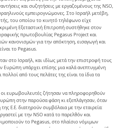
ντήσεις και συζητήσεις με εργαζομένους της NSO,
ραηλινούς εμπειρογνώμονες. Στο Ισραήλ μετέβη,
τής, του οποίου το κινητό τηλέφωνο είχε
εκριμένη Εξεταστική Eπιτροπή συστήθηκε στον
ραφικής πρωτοβουλίας Pegasus Project και
κών κανονισμών για την απόκτηση, εισαγωγή και
ίναι το Pegasus.
αν στο Ισραήλ, και ιδίως μετά την επιστροφή τους
ην Ευρώπη υπάρχει επίσης μια καλά ανεπτυγμένη
πολλοί από τους πελάτες της είναι τα ίδια τα
λ, οι ευρωβουλευτές ζήτησαν να πληροφορηθούν
υρώπη στην παρούσα φάση κι εξεπλάγησαν, όταν
της Ε.Ε. διατηρούν συμβόλαια με την εταιρεία:
ργαστεί με την NSO κατά το παρελθόν και
ιμοποιούν το Pegasus, στο πλαίσιο νόμιμων