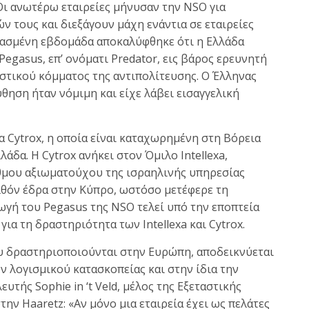
Οι ανωτέρω εταιρείες μήνυσαν την NSO για
τους και διεξάγουν μάχη ενάντια σε εταιρείες
ερασμένη εβδομάδα αποκαλύφθηκε ότι η Ελλάδα
egasus, επ’ ονόματι Predator, εις βάρος ερευνητή
στικού κόμματος της αντιπολίτευσης. Ο Έλληνας
ηση ήταν νόμιμη και είχε λάβει εισαγγελική
α Cytrox, η οποία είναι καταχωρημένη στη Βόρεια
άδα. Η Cytrox ανήκει στον Όμιλο Intellexa,
αθμου αξιωματούχου της ισραηλινής υπηρεσίας
ελθόν έδρα στην Κύπρο, ωστόσο μετέφερε τη
ωγή του Pegasus της NSO τελεί υπό την εποπτεία
για τη δραστηριότητα των Intellexa και Cytrox.
ου δραστηριοποιούνται στην Ευρώπη, αποδεικνύεται
ν λογισμικού κατασκοπείας και στην ίδια την
τής Sophie in ‘t Veld, μέλος της Εξεταστικής
την Haaretz: «Αν μόνο μια εταιρεία έχει ως πελάτες