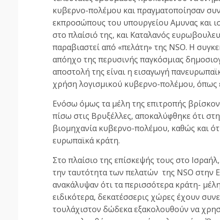
κυβερνο-πολέμου και πραγματοποίησαν συνα
εκπροσώπους του υπουργείου Αμυνας και ισ
στο πλαίσιό της, και Καταλανός ευρωβουλευ
παραβιαστεί από «πελάτη» της NSO. Η συγκ
απόηχο της περυσινής παγκόσμιας δημοσιογ
αποστολή της είναι η εισαγωγή πανευρωπαϊ
χρήση λογισμικού κυβερνο-πολέμου, όπως ε
Ενόσω όμως τα μέλη της επιτροπής βρίσκοντ
πίσω στις Βρυξέλλες, αποκαλύφθηκε ότι στ
βιομηχανία κυβερνο-πολέμου, καθώς και ότι 
ευρωπαϊκά κράτη.
Στο πλαίσιο της επίσκεψής τους στο Ισραή
την ταυτότητα των πελατών της NSO στην Ε
ανακάλυψαν ότι τα περισσότερα κράτη- μέλη 
ειδικότερα, δεκατέσσερις χώρες έχουν συνε
τουλάχιστον δώδεκα εξακολουθούν να χρησ