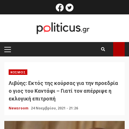
Skip
facebook
twitter
to
content
PRIMARY
MENU
ΚΌΣΜΟΣ
Λιβύης: Εκτός της κούρσας για την προεδρία
ο γιος του Καντάφι – Γιατί τον απέρριψε η
εκλογική επιτροπή
Newsroom
24 Νοεμβρίου, 2021 - 21:26