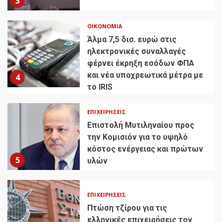
3
ΟΙΚΟΝΟΜΊΑ
Άλμα 7,5 δισ. ευρώ στις
ηλεκτρονικές συναλλαγές
φέρνει έκρηξη εσόδων ΦΠΑ
και νέα υποχρεωτικά μέτρα με
4
το IRIS
ΕΠΙΧΕΙΡΉΣΕΙΣ
Επιστολή Μυτιληναίου προς
την Κομισιόν για το υψηλό
κόστος ενέργειας και πρώτων
5
υλών
ΕΠΙΧΕΙΡΉΣΕΙΣ
Πτώση τζίρου για τις
ελληνικές επιχειρήσεις τον