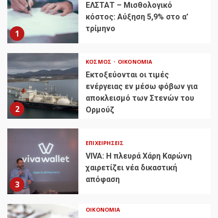
ΕΛΣΤΑΤ – Μισθολογικό
κόστος: Αύξηση 5,9% στο α’
τρίμηνο
1
ΚΌΣΜΟΣ
ΟΙΚΟΝΟΜΊΑ
Εκτοξεύονται οι τιμές
ενέργειας εν μέσω φόβων για
αποκλεισμό των Στενών του
2
Ορμούζ
ΕΠΙΧΕΙΡΉΣΕΙΣ
VIVA: Η πλευρά Χάρη Καρώνη
χαιρετίζει νέα δικαστική
απόφαση
3
ΟΙΚΟΝΟΜΊΑ