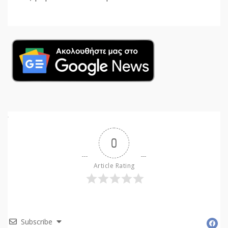
0
Article Rating
Subscribe