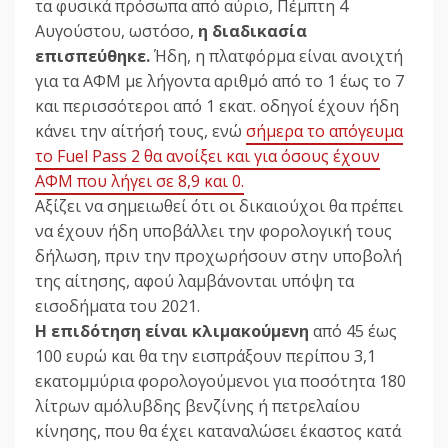
τα φυσικά πρόσωπα από αύριο, Πέμπτη 4
Αυγούστου, ωστόσο,
η διαδικασία
επισπεύθηκε.
Ήδη, η πλατφόρμα είναι ανοιχτή
για τα ΑΦΜ με λήγοντα αριθμό από το 1 έως το 7
και περισσότεροι από 1 εκατ. οδηγοί έχουν ήδη
κάνει την αίτήσή τους, ενώ
σήμερα το απόγευμα
το Fuel Pass 2 θα ανοίξει και για όσους έχουν
ΑΦΜ που λήγει σε 8,9 και 0.
Αξίζει να σημειωθεί ότι οι δικαιούχοι θα πρέπει
να έχουν ήδη υποβάλλει την φορολογική τους
δήλωση, πριν την προχωρήσουν στην υποβολή
της αίτησης, αφού λαμβάνονται υπόψη τα
εισοδήματα του 2021.
H επιδότηση είναι κλιμακούμενη
από 45 έως
100 ευρώ και θα την εισπράξουν περίπου 3,1
εκατομμύρια φορολογούμενοι για ποσότητα 180
λίτρων αμόλυβδης βενζίνης ή πετρελαίου
κίνησης, που θα έχει καταναλώσει έκαστος κατά