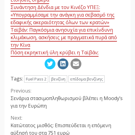
Συνάντηση Δένδια με τον Κινέζο ΥΠΕΞ:
«Υπογραμμίσαμε την ανάγκη για σεβασμό της
εδαφικής ακεραιότητας όλων των κρατών»
Ταϊβάν: Παγκόσμια ανησυχία για επικίνδυνη
κλιμάκωση, ασκήσεις με πραγματικά πυρά από
την Κίνα
Πόση εκρηκτική ύλη κρύβει η Ταϊβάν;
Tags:
Fuel Pass 2
βενζίνη
επίδομα βενζίνης
Previous:
Continue
Σενάρια στασιμοπληθωρισμού βλέπει η Μοody’s
Reading
για την Ευρώπη
Next:
Κατώτατος μισθός: Επισπεύδεται η επόμενη
αύξησή του στα 751 ευρώ