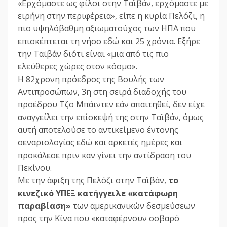
«Ερχόμαστε ως φίλοι στην Ταϊβάν, ερχόμαστε με
ειρήνη στην περιφέρεια», είπε η κυρία Πελόζι, η
πιο υψηλόβαθμη αξιωματούχος των ΗΠΑ που
επισκέπτεται τη νήσο εδώ και 25 χρόνια. Εξήρε
την Ταϊβάν διότι είναι «μια από τις πιο
ελεύθερες χώρες στον κόσμο».
Η 82χρονη πρόεδρος της Βουλής των
Αντιπροσώπων, 3η στη σειρά διαδοχής του
προέδρου Τζο Μπάιντεν εάν απαιτηθεί, δεν είχε
αναγγείλει την επίσκεψή της στην Ταϊβάν, όμως
αυτή αποτελούσε το αντικείμενο έντονης
σεναριολογίας εδώ και αρκετές ημέρες και
προκάλεσε πριν καν γίνει την αντίδραση του
Πεκίνου.
Με την άφιξη της Πελόζι στην Ταϊβάν,
το
κινεζικό ΥΠΕΞ κατήγγειλε «κατάφωρη
παραβίαση»
των αμερικανικών δεσμεύσεων
προς την Κίνα που «καταφέρνουν σοβαρό