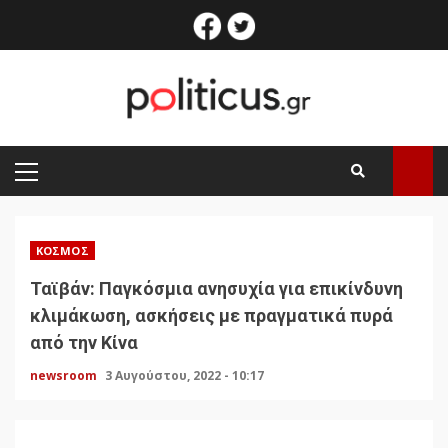
Skip
facebook
twitter
to
content
PRIMARY
MENU
ΚΌΣΜΟΣ
Ταϊβάν: Παγκόσμια ανησυχία για επικίνδυνη
κλιμάκωση, ασκήσεις με πραγματικά πυρά
από την Κίνα
newsroom
3 Αυγούστου, 2022 - 10:17