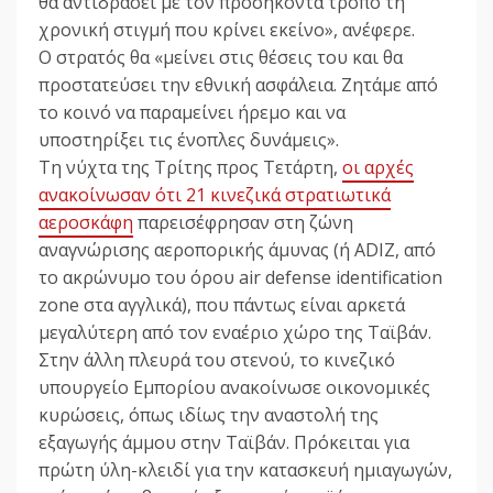
θα αντιδράσει με τον προσήκοντα τρόπο τη
χρονική στιγμή που κρίνει εκείνο», ανέφερε.
Ο στρατός θα «μείνει στις θέσεις του και θα
προστατεύσει την εθνική ασφάλεια. Ζητάμε από
το κοινό να παραμείνει ήρεμο και να
υποστηρίξει τις ένοπλες δυνάμεις».
Τη νύχτα της Τρίτης προς Τετάρτη,
οι αρχές
ανακοίνωσαν ότι 21 κινεζικά στρατιωτικά
αεροσκάφη
παρεισέφρησαν στη ζώνη
αναγνώρισης αεροπορικής άμυνας (ή ADIZ, από
το ακρώνυμο του όρου air defense identification
zone στα αγγλικά), που πάντως είναι αρκετά
μεγαλύτερη από τον εναέριο χώρο της Ταϊβάν.
Στην άλλη πλευρά του στενού, το κινεζικό
υπουργείο Εμπορίου ανακοίνωσε οικονομικές
κυρώσεις, όπως ιδίως την αναστολή της
εξαγωγής άμμου στην Ταϊβάν. Πρόκειται για
πρώτη ύλη-κλειδί για την κατασκευή ημιαγωγών,