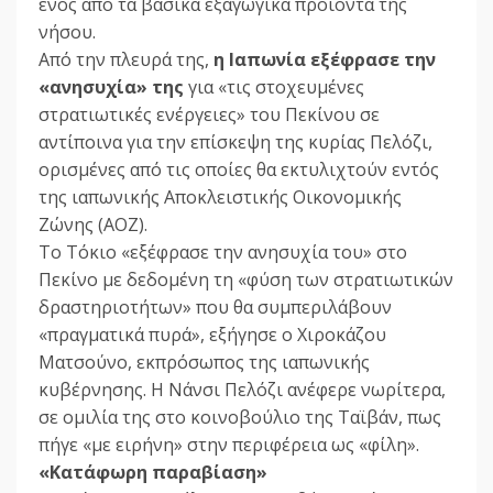
ενός από τα βασικά εξαγωγικά προϊόντα της
νήσου.
Από την πλευρά της,
η Ιαπωνία εξέφρασε την
«ανησυχία» της
για «τις στοχευμένες
στρατιωτικές ενέργειες» του Πεκίνου σε
αντίποινα για την επίσκεψη της κυρίας Πελόζι,
ορισμένες από τις οποίες θα εκτυλιχτούν εντός
της ιαπωνικής Αποκλειστικής Οικονομικής
Ζώνης (ΑΟΖ).
Το Τόκιο «εξέφρασε την ανησυχία του» στο
Πεκίνο με δεδομένη τη «φύση των στρατιωτικών
δραστηριοτήτων» που θα συμπεριλάβουν
«πραγματικά πυρά», εξήγησε ο Χιροκάζου
Ματσούνο, εκπρόσωπος της ιαπωνικής
κυβέρνησης. Η Νάνσι Πελόζι ανέφερε νωρίτερα,
σε ομιλία της στο κοινοβούλιο της Ταϊβάν, πως
πήγε «με ειρήνη» στην περιφέρεια ως «φίλη».
«Κατάφωρη παραβίαση»