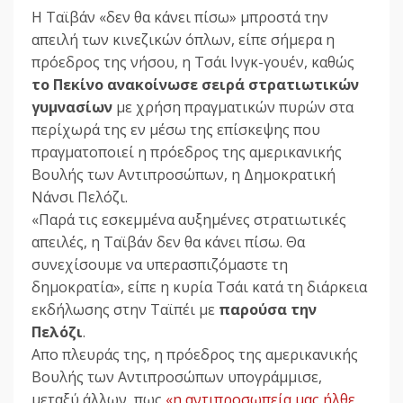
Η Ταϊβάν «δεν θα κάνει πίσω» μπροστά την
απειλή των κινεζικών όπλων, είπε σήμερα η
πρόεδρος της νήσου, η Τσάι Ινγκ-γουέν, καθώς
το Πεκίνο ανακοίνωσε σειρά στρατιωτικών
γυμνασίων
με χρήση πραγματικών πυρών στα
περίχωρά της εν μέσω της επίσκεψης που
πραγματοποιεί η πρόεδρος της αμερικανικής
Βουλής των Αντιπροσώπων, η Δημοκρατική
Νάνσι Πελόζι.
«Παρά τις εσκεμμένα αυξημένες στρατιωτικές
απειλές, η Ταϊβάν δεν θα κάνει πίσω. Θα
συνεχίσουμε να υπερασπιζόμαστε τη
δημοκρατία», είπε η κυρία Τσάι κατά τη διάρκεια
εκδήλωσης στην Ταϊπέι με
παρούσα την
Πελόζι
.
Απο πλευράς της, η πρόεδρος της αμερικανικής
Βουλής των Αντιπροσώπων υπογράμμισε,
μεταξύ άλλων, πως
«η αντιπροσωπεία μας ήλθε