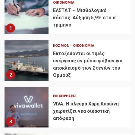
ΟΙΚΟΝΟΜΊΑ
ΕΛΣΤΑΤ – Μισθολογικό
κόστος: Αύξηση 5,9% στο α’
τρίμηνο
1
ΚΌΣΜΟΣ
ΟΙΚΟΝΟΜΊΑ
Εκτοξεύονται οι τιμές
ενέργειας εν μέσω φόβων για
αποκλεισμό των Στενών του
2
Ορμούζ
ΕΠΙΧΕΙΡΉΣΕΙΣ
VIVA: Η πλευρά Χάρη Καρώνη
χαιρετίζει νέα δικαστική
απόφαση
3