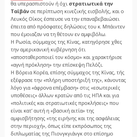
θα υπερασπιστούν ή όχι
στρατιωτικά την
Ταϊβάν
σε περίπτωση κινεζικής εισβολής, και ο
Λευκός Οίκος έσπευσε να την επαναβεβαιώσει
έπειτα από πρόσφατες δηλώσεις του κ. Μπάιντεν
που έμοιαζαν να τη θέτουν εν αμφιβόλω.
Η Ρωσία, σύμμαχος της Κίνας, κατηγόρησε χθες
την αμερικανική κυβέρνηση ότι
«αποσταθεροποιεί τον κόσμο» και χαρακτήρισε
«αγνή πρόκληση» την επίσκεψη Πελόζι.
Η Βόρεια Κορέα, επίσης σύμμαχος της Κίνας, τής
εξέφρασε την «πλήρη υποστήριξή της», κάνοντας
λόγο για «άφρονα επέμβαση» στις «εσωτερικές
υποθέσεις» άλλων κρατών από τις ΗΠΑ και για
«πολιτικές και στρατιωτικές προκλήσεις» που
είναι κατ’ αυτή η «βασική αιτία» της
αμφισβήτησης «της ειρήνης και της ασφάλειας
στην περιοχή», όπως είπε εκπρόσωπος της
διπλωματίας της Πιονγκγιάνγκ στο επίσημο