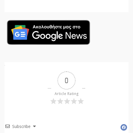
0
Article Rating
Subscribe