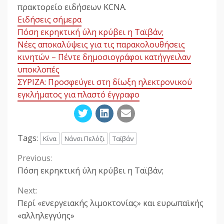
πρακτορείο ειδήσεων KCNA.
Ειδήσεις σήμερα
Πόση εκρηκτική ύλη κρύβει η Ταϊβάν;
Νέες αποκαλύψεις για τις παρακολουθήσεις
κινητών – Πέντε δημοσιογράφοι κατήγγειλαν
υποκλοπές
ΣΥΡΙΖΑ: Προσφεύγει στη δίωξη ηλεκτρονικού
εγκλήματος για πλαστό έγγραφο
Tags:
Κίνα
Νάνσι Πελόζι
Ταϊβάν
Previous:
Continue
Πόση εκρηκτική ύλη κρύβει η Ταϊβάν;
Reading
Next:
Περί «ενεργειακής λιμοκτονίας» και ευρωπαϊκής
«αλληλεγγύης»