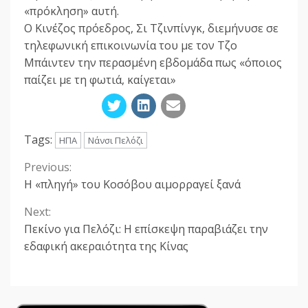
«πρόκληση» αυτή.
Ο Κινέζος πρόεδρος, Σι Τζινπίνγκ, διεμήνυσε σε
τηλεφωνική επικοινωνία του με τον Τζο
Μπάιντεν την περασμένη εβδομάδα πως «όποιος
παίζει με τη φωτιά, καίγεται»
Tags:
ΗΠΑ
Νάνσι Πελόζι
Previous:
Continue
Η «πληγή» του Κοσόβου αιμορραγεί ξανά
Reading
Next:
Πεκίνο για Πελόζι: Η επίσκεψη παραβιάζει την
εδαφική ακεραιότητα της Κίνας