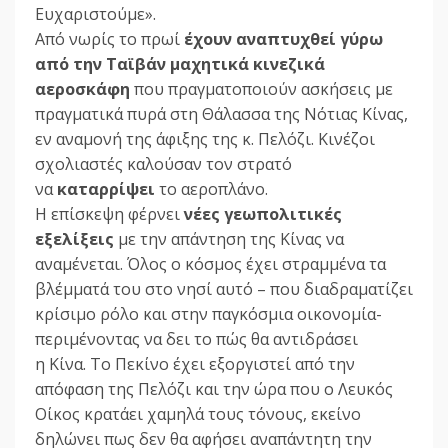
Ευχαριστούμε».
Από νωρίς το πρωί
έχουν αναπτυχθεί γύρω
από την Ταϊβάν μαχητικά κινεζικά
αεροσκάφη
που πραγματοποιούν ασκήσεις με
πραγματικά πυρά στη Θάλασσα της Νότιας Κίνας,
εν αναμονή της άφιξης της κ. Πελόζι. Κινέζοι
σχολιαστές καλούσαν τον στρατό
να
καταρρίψει
το αεροπλάνο.
Η επίσκεψη φέρνει
νέες γεωπολιτικές
εξελίξεις
με την απάντηση της Κίνας να
αναμένεται. Όλος ο κόσμος έχει στραμμένα τα
βλέμματά του στο νησί αυτό – που διαδραματίζει
κρίσιμο ρόλο και στην παγκόσμια οικονομία-
περιμένοντας να δει το πώς θα αντιδράσει
η Κίνα. Το Πεκίνο έχει εξοργιστεί από την
απόφαση της Πελόζι και την ώρα που ο Λευκός
Οίκος κρατάει χαμηλά τους τόνους, εκείνο
δηλώνει πως δεν θα αφήσει αναπάντητη την