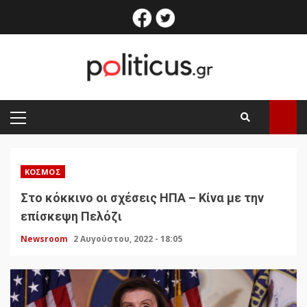
Skip
facebook
twitter
to
content
PRIMARY
MENU
ΚΌΣΜΟΣ
Στο κόκκινο οι σχέσεις ΗΠΑ – Κίνα με την
επίσκεψη Πελόζι
Newsroom
2 Αυγούστου, 2022 - 18:05