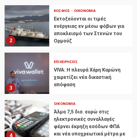
ΚΌΣΜΟΣ
ΟΙΚΟΝΟΜΊΑ
Εκτοξεύονται οι τιμές
ενέργειας εν μέσω φόβων για
αποκλεισμό των Στενών του
2
Ορμούζ
ΕΠΙΧΕΙΡΉΣΕΙΣ
VIVA: Η πλευρά Χάρη Καρώνη
χαιρετίζει νέα δικαστική
απόφαση
3
ΟΙΚΟΝΟΜΊΑ
Άλμα 7,5 δισ. ευρώ στις
ηλεκτρονικές συναλλαγές
φέρνει έκρηξη εσόδων ΦΠΑ
και νέα υποχρεωτικά μέτρα με
4