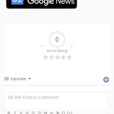
0
Article Rating
Subscribe
{}
[+]