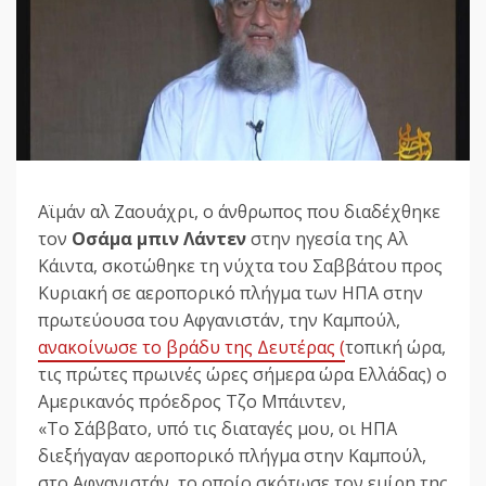
Αϊμάν αλ Ζαουάχρι, ο άνθρωπος που διαδέχθηκε
τον
Οσάμα μπιν Λάντεν
στην ηγεσία της Αλ
Κάιντα, σκοτώθηκε τη νύχτα του Σαββάτου προς
Κυριακή σε αεροπορικό πλήγμα των ΗΠΑ στην
πρωτεύουσα του Αφγανιστάν, την Καμπούλ,
ανακοίνωσε το βράδυ της Δευτέρας (
τοπική ώρα,
τις πρώτες πρωινές ώρες σήμερα ώρα Ελλάδας) ο
Αμερικανός πρόεδρος Τζο Μπάιντεν,
«Το Σάββατο, υπό τις διαταγές μου, οι ΗΠΑ
διεξήγαγαν αεροπορικό πλήγμα στην Καμπούλ,
στο Αφγανιστάν, το οποίο σκότωσε τον εμίρη της