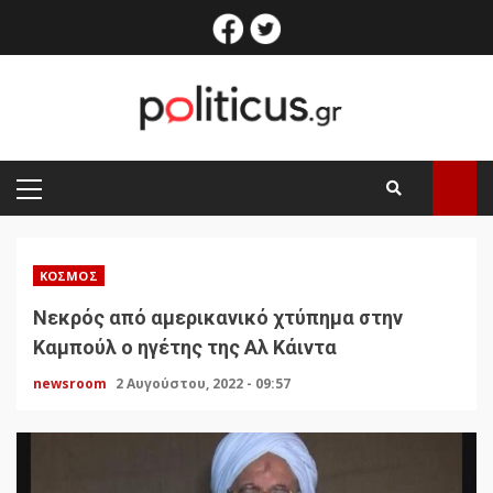
Skip
facebook
twitter
to
content
PRIMARY
MENU
ΚΌΣΜΟΣ
Νεκρός από αμερικανικό χτύπημα στην
Καμπούλ ο ηγέτης της Αλ Κάιντα
newsroom
2 Αυγούστου, 2022 - 09:57