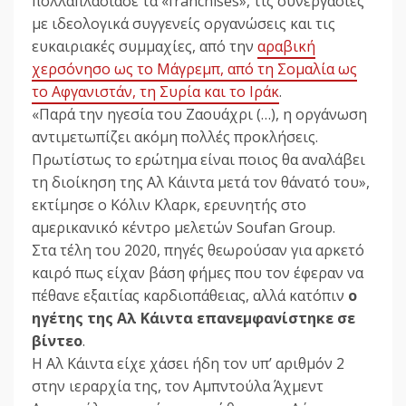
πολλαπλασίασε τα «franchises», τις συνεργασίες
με ιδεολογικά συγγενείς οργανώσεις και τις
ευκαιριακές συμμαχίες, από την
αραβική
χερσόνησο ως το Μάγρεμπ, από τη Σομαλία ως
το Αφγανιστάν, τη Συρία και το Ιράκ
.
«Παρά την ηγεσία του Ζαουάχρι (…), η οργάνωση
αντιμετωπίζει ακόμη πολλές προκλήσεις.
Πρωτίστως το ερώτημα είναι ποιος θα αναλάβει
τη διοίκηση της Αλ Κάιντα μετά τον θάνατό του»,
εκτίμησε ο Κόλιν Κλαρκ, ερευνητής στο
αμερικανικό κέντρο μελετών Soufan Group.
Στα τέλη του 2020, πηγές θεωρούσαν για αρκετό
καιρό πως είχαν βάση φήμες που τον έφεραν να
πέθανε εξαιτίας καρδιοπάθειας, αλλά κατόπιν
ο
ηγέτης της Αλ Κάιντα επανεμφανίστηκε σε
βίντεο
.
Η Αλ Κάιντα είχε χάσει ήδη τον υπ’ αριθμόν 2
στην ιεραρχία της, τον Αμπντούλα Άχμεντ