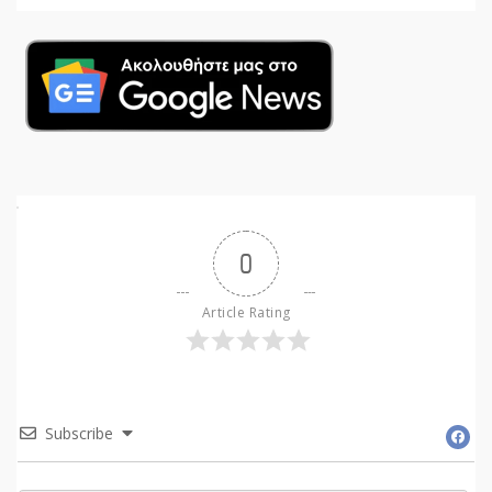
0
Article Rating
Subscribe