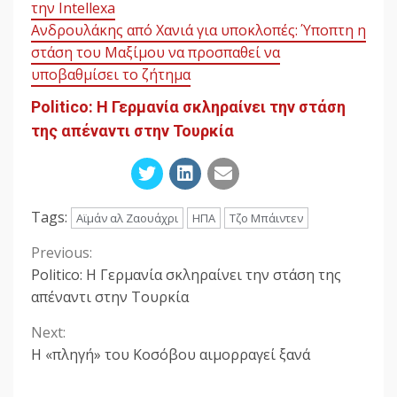
την Intellexa
Ανδρουλάκης από Χανιά για υποκλοπές: Ύποπτη η
στάση του Μαξίμου να προσπαθεί να
υποβαθμίσει το ζήτημα
Politico: Η Γερμανία σκληραίνει την στάση
της απέναντι στην Τουρκία
Tags:
Αϊμάν αλ Ζαουάχρι
ΗΠΑ
Τζο Μπάιντεν
Previous:
Continue
Politico: Η Γερμανία σκληραίνει την στάση της
Reading
απέναντι στην Τουρκία
Next:
Η «πληγή» του Κοσόβου αιμορραγεί ξανά