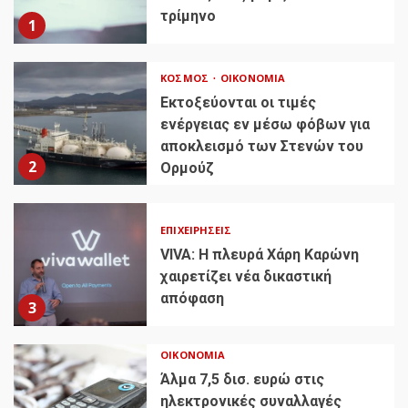
τρίμηνο
1
ΚΌΣΜΟΣ
ΟΙΚΟΝΟΜΊΑ
Εκτοξεύονται οι τιμές
ενέργειας εν μέσω φόβων για
αποκλεισμό των Στενών του
2
Ορμούζ
ΕΠΙΧΕΙΡΉΣΕΙΣ
VIVA: Η πλευρά Χάρη Καρώνη
χαιρετίζει νέα δικαστική
απόφαση
3
ΟΙΚΟΝΟΜΊΑ
Άλμα 7,5 δισ. ευρώ στις
ηλεκτρονικές συναλλαγές