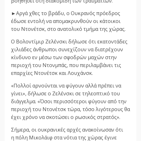
βοηθήσει στη διακομιδή των τραυματιών.
►Αργά χθες το βράδυ, ο Ουκρανός πρόεδρος
έδωσε εντολή να απομακρυνθούν οι κάτοικοι
του Ντονέτσκ, στο ανατολικό τμήμα της χώρας.
Ο Βολοντίμιρ Ζελένσκι δήλωσε ότι εκατοντάδες
χιλιάδες άνθρωποι συνεχίζουν να διατρέχουν
κίνδυνο εν μέσω των σφοδρών μαχών στην
περιοχή του Ντονμπάς, που περιλαμβάνει τις
επαρχίες Ντονέτσκ και Λουχάνσκ.
«Πολλοί αρνούνται να φύγουν αλλά πρέπει να
γίνει», δήλωσε ο Ζελένσκι σε τηλεοπτικό του
διάγγελμα. «Όσοι περισσότεροι φύγουν από την
περιοχή του Ντονέτσκ τώρα, τόσο λιγότερους θα
έχει χρόνο να σκοτώσει ο ρωσικός στρατός».
Σήμερα, οι ουκρανικές αρχές ανακοίνωσαν ότι
η πόλη Μικολάιφ στα νότια της χώρας έγινε