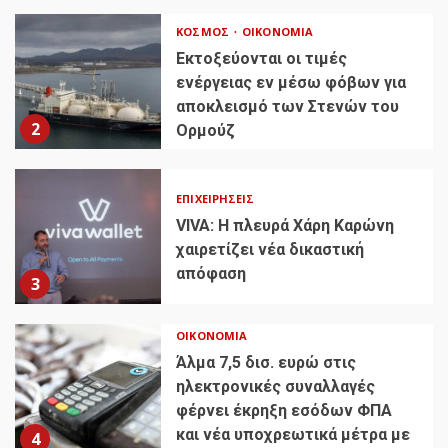
ΚΌΣΜΟΣ
ΟΙΚΟΝΟΜΊΑ
Εκτοξεύονται οι τιμές
ενέργειας εν μέσω φόβων για
αποκλεισμό των Στενών του
2
Ορμούζ
ΕΠΙΧΕΙΡΉΣΕΙΣ
VIVA: Η πλευρά Χάρη Καρώνη
χαιρετίζει νέα δικαστική
απόφαση
3
ΟΙΚΟΝΟΜΊΑ
Άλμα 7,5 δισ. ευρώ στις
ηλεκτρονικές συναλλαγές
φέρνει έκρηξη εσόδων ΦΠΑ
και νέα υποχρεωτικά μέτρα με
4