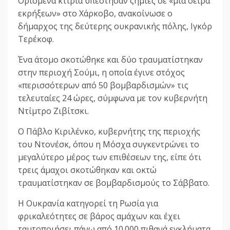
Ορισμένα κτίρια υπέστησαν ζημιές σε «μια σειρά
εκρήξεων» στο Χάρκοβο, ανακοίνωσε ο
δήμαρχος της δεύτερης ουκρανικής πόλης, Ιγκόρ
Τερέκοφ.
Ένα άτομο σκοτώθηκε και δύο τραυματίστηκαν
στην περιοχή Σούμι, η οποία έγινε στόχος
«περισσότερων από 50 βομβαρδισμών» τις
τελευταίες 24 ώρες, σύμφωνα με τον κυβερνήτη
Ντίμτρο Ζιβίτσκι.
Ο Πάβλο Κιριλένκο, κυβερνήτης της περιοχής
του Ντονέσκ, όπου η Μόσχα συγκεντρώνει το
μεγαλύτερο μέρος των επιθέσεων της, είπε ότι
τρεις άμαχοι σκοτώθηκαν και οκτώ
τραυματίστηκαν σε βομβαρδισμούς το Σάββατο.
Η Ουκρανία κατηγορεί τη Ρωσία για
φρικαλεότητες σε βάρος αμάχων και έχει
ταυτοποιήσει πάνω από 10.000 πιθανά εγκλήματα