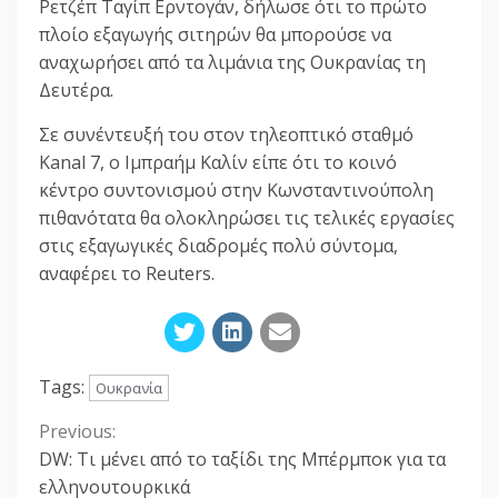
Ρετζέπ Ταγίπ Ερντογάν, δήλωσε ότι το πρώτο
πλοίο εξαγωγής σιτηρών θα μπορούσε να
αναχωρήσει από τα λιμάνια της Ουκρανίας τη
Δευτέρα.
Σε συνέντευξή του στον τηλεοπτικό σταθμό
Kanal 7, ο Ιμπραήμ Καλίν είπε ότι το κοινό
κέντρο συντονισμού στην Κωνσταντινούπολη
πιθανότατα θα ολοκληρώσει τις τελικές εργασίες
στις εξαγωγικές διαδρομές πολύ σύντομα,
αναφέρει το Reuters.
Tags:
Ουκρανία
Previous:
Continue
DW: Τι μένει από το ταξίδι της Μπέρμποκ για τα
Reading
ελληνουτουρκικά