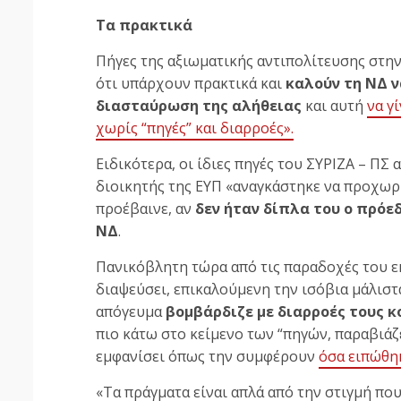
Τα πρακτικά
Πήγες της αξιωματικής αντιπολίτευσης στη
ότι υπάρχουν πρακτικά και
καλούν τη ΝΔ ν
διασταύρωση της αλήθειας
και αυτή
να γ
χωρίς “πηγές” και διαρροές».
Ειδικότερα, οι ίδιες πηγές του ΣΥΡΙΖΑ – Π
διοικητής της ΕΥΠ «αναγκάστηκε να προχωρή
προέβαινε, αν
δεν ήταν δίπλα του ο πρόεδ
ΝΔ
.
Πανικόβλητη τώρα από τις παραδοχές του εκλ
διαψεύσει, επικαλούμενη την ισόβια μάλιστα
απόγευμα
βομβάρδιζε με διαρροές τους 
πιο κάτω στο κείμενο των “πηγών, παραβιάζει
εμφανίσει όπως την συμφέρουν
όσα ειπώθη
«Τα πράγματα είναι απλά από την στιγμή που