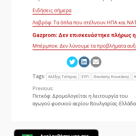
Ειδήσεις σήμερα
Λαβρόφ: Τα όπλα που στέλνουν ΗΠΑ και ΝΑ
Gazprom: Δεν επισκευάστηκε πλήρως η
Μπέρμποκ: Δεν λύνουμε τα προβλήματα αυξ
Tags:
Αλέξης Τσίπρας
ΕΥΠ
Θανάσης Κουκάκης
Previous:
Continue
Πετκόφ: Δρομολογείται η λειτουργία του
Reading
αγωγού φυσικού αερίου Βουλγαρίας-Ελλάδα