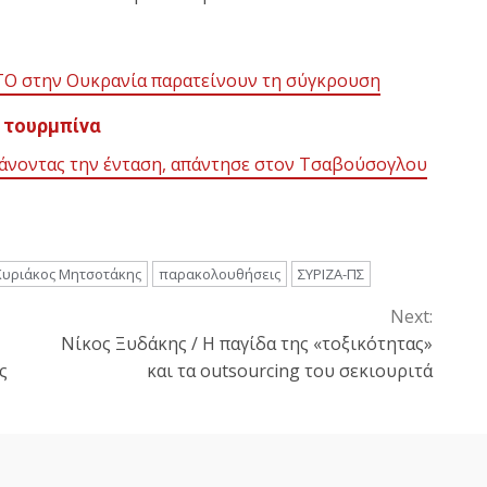
ΤΟ στην Ουκρανία παρατείνουν τη σύγκρουση
 τουρμπίνα
άνοντας την ένταση, απάντησε στον Τσαβούσογλου
Κυριάκος Μητσοτάκης
παρακολουθήσεις
ΣΥΡΙΖΑ-ΠΣ
Next:
Νίκος Ξυδάκης / Η παγίδα της «τοξικότητας»
ς
και τα outsourcing του σεκιουριτά