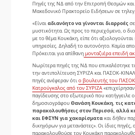
Πηγές της ΝΔ από την Επιτροπή Θεσμών και 
Μακεδονικό Πρακτορείο Ειδήσεων σε τηλεγρ
«Είναι
αδιανόητο να γίνονται διαρροές
σε
μυστικότητα. Ως προς το περιεχόμενο, ο δι
με το θέμα Κουκάκη, είπε ότι αξιολογούνται
υπηρεσίες. Δηλαδή το αυτονόητο. Καμία απ
Πρόκειται για απίθανη
μονταζιέρα επειδή α
Νωρίτερα πηγές της ΝΔ που επικαλέστηκε το
την αντιπολίτευση ΣΥΡΙΖΑ και ΠΑΣΟΚ-ΚΙΝΑΛ
πηγές ανέφεραν ότι
ο βουλευτής του ΠΑΣΟΚ-
Κατρούγκαλος από τον ΣΥΡΙΖΑ
«επιχείρησαν 
παγίδευσης στο εξωτερικό που κατήγγειλε ο
δημοσιογράφου
Θανάση Κουκάκη
,
τις κατ
παρακολουθήσεις στον Περισσό, αλλά κ
και ΕΦΣΥΝ για χακαρίσματα
και δήθεν π
δικηγόρων για μετανάστες». Οι ίδιες πηγές,
παρακολουθούσε τον Κουκάκη παρακολουθού