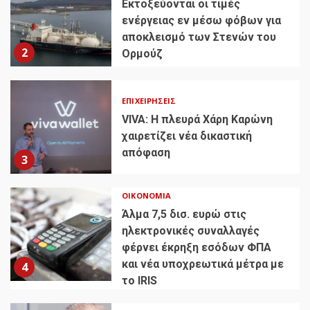
Εκτοξεύονται οι τιμές
ενέργειας εν μέσω φόβων για
αποκλεισμό των Στενών του
2
Ορμούζ
ΕΠΙΧΕΙΡΉΣΕΙΣ
VIVA: Η πλευρά Χάρη Καρώνη
χαιρετίζει νέα δικαστική
απόφαση
3
ΟΙΚΟΝΟΜΊΑ
Άλμα 7,5 δισ. ευρώ στις
ηλεκτρονικές συναλλαγές
φέρνει έκρηξη εσόδων ΦΠΑ
και νέα υποχρεωτικά μέτρα με
4
το IRIS