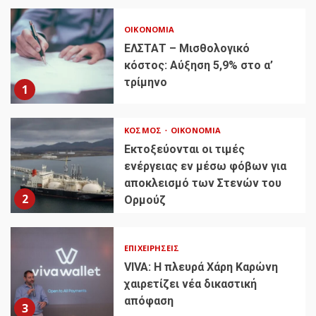
ΟΙΚΟΝΟΜΊΑ
ΕΛΣΤΑΤ – Μισθολογικό
κόστος: Αύξηση 5,9% στο α’
τρίμηνο
1
ΚΌΣΜΟΣ
ΟΙΚΟΝΟΜΊΑ
Εκτοξεύονται οι τιμές
ενέργειας εν μέσω φόβων για
αποκλεισμό των Στενών του
2
Ορμούζ
ΕΠΙΧΕΙΡΉΣΕΙΣ
VIVA: Η πλευρά Χάρη Καρώνη
χαιρετίζει νέα δικαστική
απόφαση
3