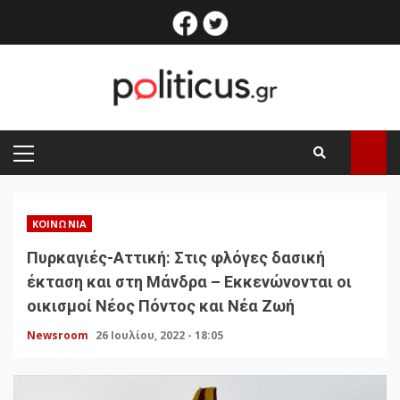
Skip
facebook
twitter
to
content
PRIMARY
MENU
ΚΟΙΝΩΝΊΑ
Πυρκαγιές-Αττική: Στις φλόγες δασική
έκταση και στη Μάνδρα – Εκκενώνονται οι
οικισμοί Νέος Πόντος και Νέα Ζωή
Newsroom
26 Ιουλίου, 2022 - 18:05