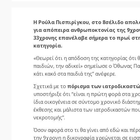
Η Ρούλα Πισπιρίγκου, στο 8σέλιδο απολ
για απόπειρα ανθρωποκτονίας της 9χρον
33χρονης επανέλαβε σήμερα το πρωί στην
κατηγορία.
«Θεωρεί ότι η απόδοση της κατηγορίας ότι 
παιδιών, την αδικεί» σημείωσε ο Όθωνας Παπ
κάτι κακό στα παιδιά της” ανέφερε.
Σχετικά με το
πόρισμα των ιατροδικαστώ
υποστήριξε ότι “είναι η πρώτη φορά στα χρ
ίδια οικογένεια σε σύντομο χρονικό διάστημ
έκθεσης και μάλιστα των ιατροδικαστών που 
νεκροτομής”.
Όσον αφορά στο τι θα γίνει από εδώ και πέρ
την 9χρονη η δικογραφία χρεώνεται σε εισα