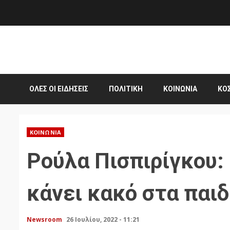
Skip
to
content
ΌΛΕΣ ΟΙ ΕΙΔΉΣΕΙΣ
ΠΟΛΙΤΙΚΉ
ΚΟΙΝΩΝΊΑ
ΚΌ
ΚΟΙΝΩΝΊΑ
Ρούλα Πισπιρίγκου: 
κάνει κακό στα παιδ
Newsroom
26 Ιουλίου, 2022 - 11:21