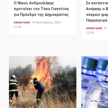
Ο Νίκος Ανδρουλάκης
Σε κατάστα
προτείνει τον Τάσο Γιαννίτση
Ανάγκης ο 
για Πρόεδρο της Δημοκρατίας
νεκρών ψαρ
Παγασητικό
newsroom
16 Ιανουαρίου, 2025 -
11:36
newsroom
31
12:39