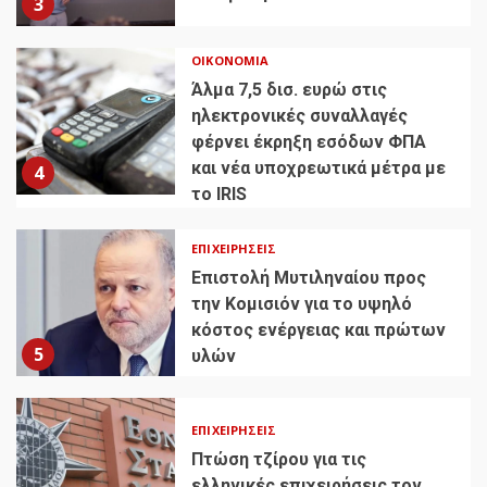
3
ΟΙΚΟΝΟΜΊΑ
Άλμα 7,5 δισ. ευρώ στις
ηλεκτρονικές συναλλαγές
φέρνει έκρηξη εσόδων ΦΠΑ
και νέα υποχρεωτικά μέτρα με
4
το IRIS
ΕΠΙΧΕΙΡΉΣΕΙΣ
Επιστολή Μυτιληναίου προς
την Κομισιόν για το υψηλό
κόστος ενέργειας και πρώτων
5
υλών
ΕΠΙΧΕΙΡΉΣΕΙΣ
Πτώση τζίρου για τις
ελληνικές επιχειρήσεις τον