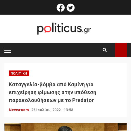
Skip
facebook
twitter
to
content
PRIMARY
MENU
ΠΟΛΙΤΙΚΉ
Καταγγελία-βόμβα από Καμίνη για
επιχείρηση φίμωσης στην υπόθεση
παρακολουθήσεων με το Predator
Newsroom
26 Ιουλίου, 2022 - 13:58