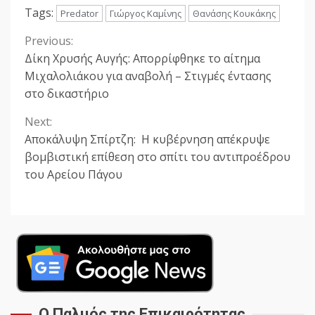
Tags:
Predator
Γιώργος Καμίνης
Θανάσης Κουκάκης
Previous:
Continue
Δίκη Χρυσής Αυγής: Απορρίφθηκε το αίτημα
Reading
Μιχαλολιάκου για αναβολή – Στιγμές έντασης
στο δικαστήριο
Next:
Αποκάλυψη Σπίρτζη: Η κυβέρνηση απέκρυψε
βομβιστική επίθεση στο σπίτι του αντιπροέδρου
του Αρείου Πάγου
Ο Παλμός της Επικαιρότητας