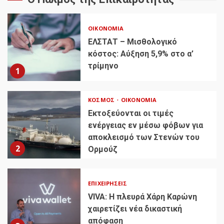
ΟΙΚΟΝΟΜΊΑ
ΕΛΣΤΑΤ – Μισθολογικό
κόστος: Αύξηση 5,9% στο α’
τρίμηνο
1
ΚΌΣΜΟΣ
ΟΙΚΟΝΟΜΊΑ
Εκτοξεύονται οι τιμές
ενέργειας εν μέσω φόβων για
αποκλεισμό των Στενών του
2
Ορμούζ
ΕΠΙΧΕΙΡΉΣΕΙΣ
VIVA: Η πλευρά Χάρη Καρώνη
χαιρετίζει νέα δικαστική
απόφαση