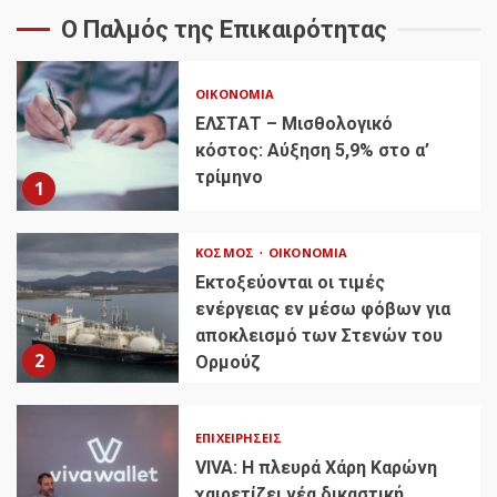
Ο Παλμός της Επικαιρότητας
ΟΙΚΟΝΟΜΊΑ
ΕΛΣΤΑΤ – Μισθολογικό
κόστος: Αύξηση 5,9% στο α’
τρίμηνο
1
ΚΌΣΜΟΣ
ΟΙΚΟΝΟΜΊΑ
Εκτοξεύονται οι τιμές
ενέργειας εν μέσω φόβων για
αποκλεισμό των Στενών του
2
Ορμούζ
ΕΠΙΧΕΙΡΉΣΕΙΣ
VIVA: Η πλευρά Χάρη Καρώνη
χαιρετίζει νέα δικαστική