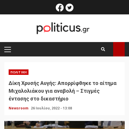
Skip
facebook
twitter
to
content
PRIMARY
MENU
ΠΟΛΙΤΙΚΉ
Δίκη Χρυσής Αυγής: Απορρίφθηκε το αίτημα
Μιχαλολιάκου για αναβολή – Στιγμές
έντασης στο δικαστήριο
Newsroom
26 Ιουλίου, 2022 - 13:08