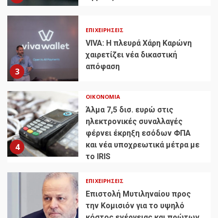
ΕΠΙΧΕΙΡΉΣΕΙΣ
VIVA: Η πλευρά Χάρη Καρώνη
χαιρετίζει νέα δικαστική
απόφαση
3
ΟΙΚΟΝΟΜΊΑ
Άλμα 7,5 δισ. ευρώ στις
ηλεκτρονικές συναλλαγές
φέρνει έκρηξη εσόδων ΦΠΑ
και νέα υποχρεωτικά μέτρα με
4
το IRIS
ΕΠΙΧΕΙΡΉΣΕΙΣ
Επιστολή Μυτιληναίου προς
την Κομισιόν για το υψηλό
κόστος ενέργειας και πρώτων