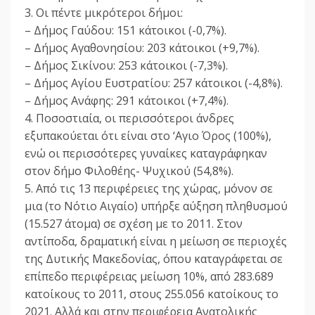
3. Οι πέντε μικρότεροι δήμοι:
– Δήμος Γαύδου: 151 κάτοικοι (-0,7%).
– Δήμος Αγαθονησίου: 203 κάτοικοι (+9,7%).
– Δήμος Σικίνου: 253 κάτοικοι (-7,3%).
– Δήμος Αγίου Ευστρατίου: 257 κάτοικοι (-4,8%).
– Δήμος Ανάφης: 291 κάτοικοι (+7,4%).
4. Ποσοστιαία, οι περισσότεροι άνδρες
εξυπακούεται ότι είναι στο ‘Αγιο Όρος (100%),
ενώ οι περισσότερες γυναίκες καταγράφηκαν
στον δήμο Φιλοθέης- Ψυχικού (54,8%).
5. Από τις 13 περιφέρειες της χώρας, μόνον σε
μια (το Νότιο Αιγαίο) υπήρξε αύξηση πληθυσμού
(15.527 άτομα) σε σχέση με το 2011. Στον
αντίποδα, δραματική είναι η μείωση σε περιοχές
της Δυτικής Μακεδονίας, όπου καταγράφεται σε
επίπεδο περιφέρειας μείωση 10%, από 283.689
κατοίκους το 2011, στους 255.056 κατοίκους το
2021. Αλλά και στην περιφέρεια Ανατολικής