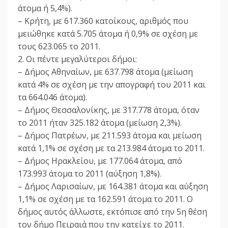
άτομα ή 5,4%).
– Κρήτη, με 617.360 κατοίκους, αριθμός που
μειώθηκε κατά 5.705 άτομα ή 0,9% σε σχέση με
τους 623.065 το 2011.
2. Οι πέντε μεγαλύτεροι δήμοι:
– Δήμος Αθηναίων, με 637.798 άτομα (μείωση
κατά 4% σε σχέση με την απογραφή του 2011 και
τα 664.046 άτομα).
– Δήμος Θεσσαλονίκης, με 317.778 άτομα, όταν
το 2011 ήταν 325.182 άτομα (μείωση 2,3%).
– Δήμος Πατρέων, με 211.593 άτομα και μείωση
κατά 1,1% σε σχέση με τα 213.984 άτομα το 2011.
– Δήμος Ηρακλείου, με 177.064 άτομα, από
173.993 άτομα το 2011 (αύξηση 1,8%).
– Δήμος Λαρισαίων, με 164.381 άτομα και αύξηση
1,1% σε σχέση με τα 162.591 άτομα το 2011. Ο
δήμος αυτός άλλωστε, εκτόπισε από την 5η θέση
τον δήμο Πειραιά που την κατείχε το 2011.