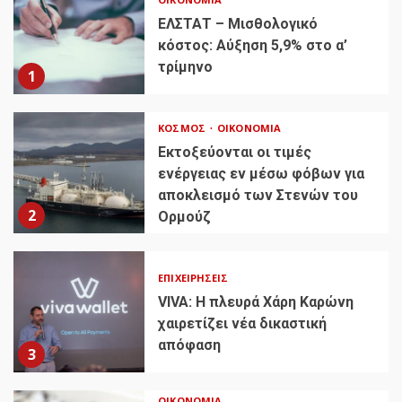
ΕΛΣΤΑΤ – Μισθολογικό
κόστος: Αύξηση 5,9% στο α’
τρίμηνο
1
ΚΌΣΜΟΣ
ΟΙΚΟΝΟΜΊΑ
Εκτοξεύονται οι τιμές
ενέργειας εν μέσω φόβων για
αποκλεισμό των Στενών του
2
Ορμούζ
ΕΠΙΧΕΙΡΉΣΕΙΣ
VIVA: Η πλευρά Χάρη Καρώνη
χαιρετίζει νέα δικαστική
απόφαση
3
ΟΙΚΟΝΟΜΊΑ